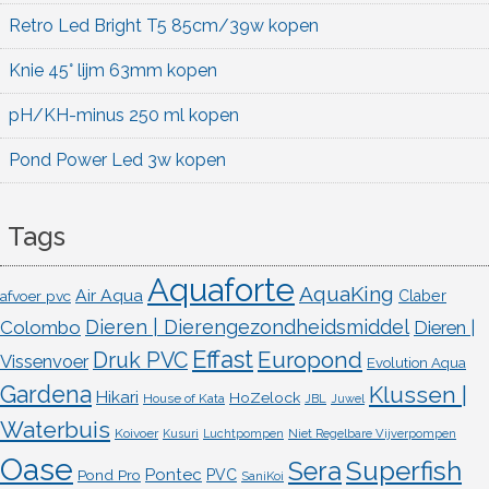
Retro Led Bright T5 85cm/39w kopen
Knie 45° lijm 63mm kopen
pH/KH-minus 250 ml kopen
Pond Power Led 3w kopen
Tags
Aquaforte
AquaKing
Air Aqua
afvoer pvc
Claber
Dieren | Dierengezondheidsmiddel
Colombo
Dieren |
Effast
Europond
Druk PVC
Vissenvoer
Evolution Aqua
Gardena
Klussen |
Hikari
HoZelock
House of Kata
JBL
Juwel
Waterbuis
Koivoer
Kusuri
Luchtpompen
Niet Regelbare Vijverpompen
Oase
Superfish
Sera
Pontec
Pond Pro
PVC
SaniKoi