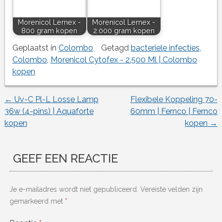
Morenicol Lernex -
Morenicol Lernex -
800 gram kopen
2.000 gram kopen
Geplaatst in
Colombo
Getagd
bacteriele infecties
,
Colombo
,
Morenicol Cytofex - 2.500 Ml | Colombo
kopen
←
Uv-C Pl-L Losse Lamp
Flexibele Koppeling 70-
Berichtnavigatie
36w (4-pins) | Aquaforte
60mm | Fernco | Fernco
kopen
kopen
→
GEEF EEN REACTIE
Je e-mailadres wordt niet gepubliceerd.
Vereiste velden zijn
gemarkeerd met
*