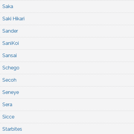
Saka
Saki Hikari
Sander
SaniKoi
Sansai
Schego
Secoh
Seneye
Sera
Sicce
Starbites