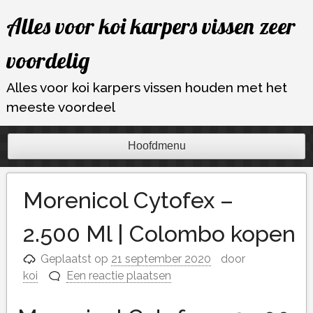
Ga
Alles voor koi karpers vissen zeer
naar
de
voordelig
inhoud
Alles voor koi karpers vissen houden met het
meeste voordeel
Hoofdmenu
Morenicol Cytofex –
2.500 Ml | Colombo kopen
Geplaatst op
21 september 2020
door
koi
Een reactie plaatsen