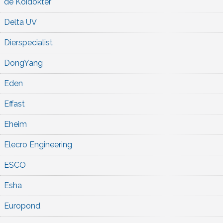
de Koidokter
Delta UV
Dierspecialist
DongYang
Eden
Effast
Eheim
Elecro Engineering
ESCO
Esha
Europond