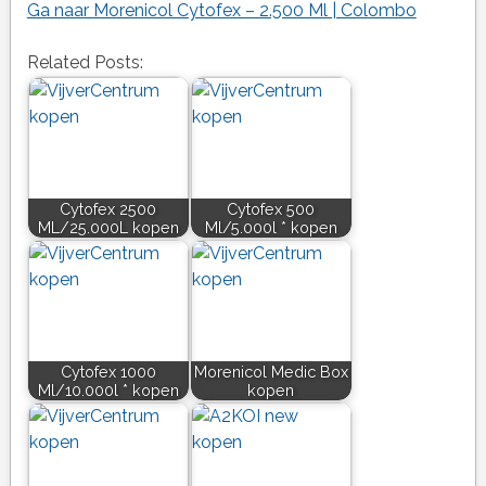
Ga naar Morenicol Cytofex – 2.500 Ml | Colombo
Related Posts:
Cytofex 2500
Cytofex 500
ML/25.000L kopen
Ml/5.000l * kopen
Cytofex 1000
Morenicol Medic Box
Ml/10.000l * kopen
kopen