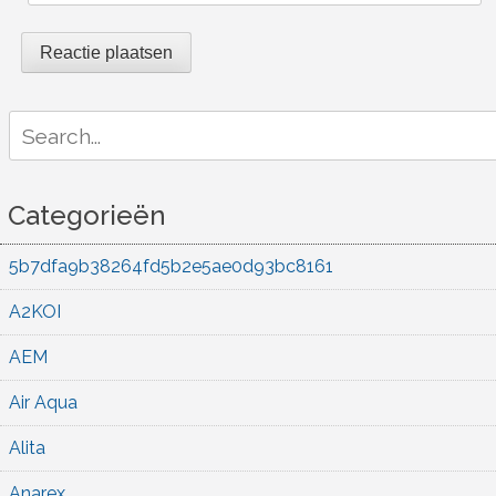
Search
for:
Categorieën
5b7dfa9b38264fd5b2e5ae0d93bc8161
A2KOI
AEM
Air Aqua
Alita
Anarex