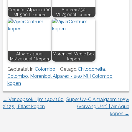
Cerpofor Alparex 100
Alparex 250
Ml-500 L kopen
ML/5.000L kopen
Alparex 1000
Morenicol Medic Box
Ml/20.000l * kopen
kopen
Geplaatst in
Colombo
Getagd
Chilodonella
,
Colombo
,
Morenicol Alparex - 250 Ml | Colombo
kopen
←
Verloopsok Lijm 140/160
Super Uv-C Amalgaam 105w
Berichtnavigatie
X 125 | Effast kopen
(vervang Unit) | Air Aqua
kopen
→