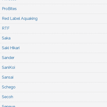
ProBites
Red Label Aquaking
RTF
Saka
Saki Hikari
Sander
SaniKoi
Sansai
Schego
Secoh
Seneye