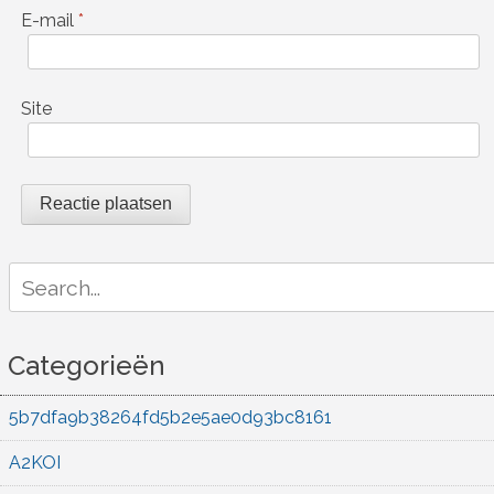
E-mail
*
Site
Search
for:
Categorieën
5b7dfa9b38264fd5b2e5ae0d93bc8161
A2KOI