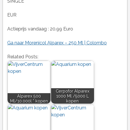
SINGLE
EUR
Actieprijs vandaag : 20.99 Euro
Ga naar Morenicol Alparex – 250 Ml | Colombo
Related Posts:
Cerpofor Alparex
Alparex 500
1000 Ml /5000 L
Ml/10.000l * kopen
kopen