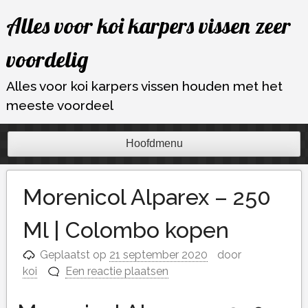
Ga
Alles voor koi karpers vissen zeer
naar
de
voordelig
inhoud
Alles voor koi karpers vissen houden met het
meeste voordeel
Hoofdmenu
Morenicol Alparex – 250
Ml | Colombo kopen
Geplaatst op
21 september 2020
door
koi
Een reactie plaatsen