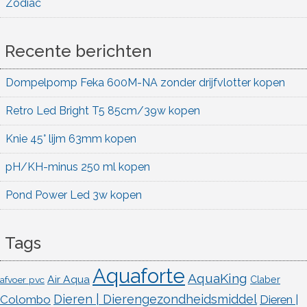
Zodiac
Recente berichten
Dompelpomp Feka 600M-NA zonder drijfvlotter kopen
Retro Led Bright T5 85cm/39w kopen
Knie 45° lijm 63mm kopen
pH/KH-minus 250 ml kopen
Pond Power Led 3w kopen
Tags
Aquaforte
AquaKing
Air Aqua
afvoer pvc
Claber
Dieren | Dierengezondheidsmiddel
Colombo
Dieren |