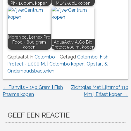
Ph- 1.000ml kopen
ML/2500L kopen
Morenicol Lernex Pro
Food - 800 gram
AquaActiv AlGo Bio
kopen
Protect 500 ml kopen
Geplaatst in
Colombo
Getagd
Colombo
,
Fish
Protect - 1.000 Ml | Colombo kopen
,
Opstart &
Onderhoudsbacteriën
←
Fishvits – 150 Gram | Fish
Zichtglas Met Lijmmof 110
Berichtnavigatie
Pharma kopen
Mm | Effast kopen
→
GEEF EEN REACTIE