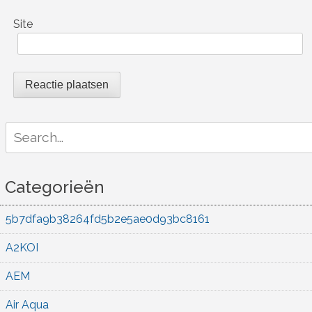
Site
Search
for:
Categorieën
5b7dfa9b38264fd5b2e5ae0d93bc8161
A2KOI
AEM
Air Aqua