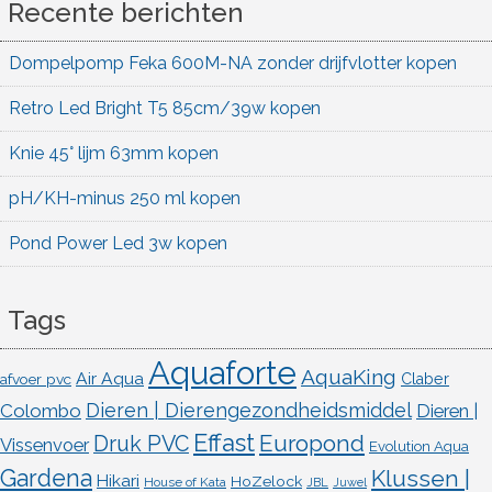
Recente berichten
Dompelpomp Feka 600M-NA zonder drijfvlotter kopen
Retro Led Bright T5 85cm/39w kopen
Knie 45° lijm 63mm kopen
pH/KH-minus 250 ml kopen
Pond Power Led 3w kopen
Tags
Aquaforte
AquaKing
Air Aqua
afvoer pvc
Claber
Dieren | Dierengezondheidsmiddel
Colombo
Dieren |
Effast
Europond
Druk PVC
Vissenvoer
Evolution Aqua
Gardena
Klussen |
Hikari
HoZelock
House of Kata
JBL
Juwel