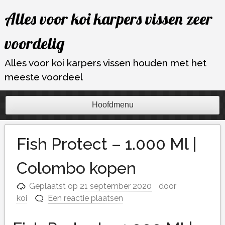
Ga
Alles voor koi karpers vissen zeer
naar
de
voordelig
inhoud
Alles voor koi karpers vissen houden met het
meeste voordeel
Hoofdmenu
Fish Protect – 1.000 Ml |
Colombo kopen
Geplaatst op
21 september 2020
door
koi
Een reactie plaatsen