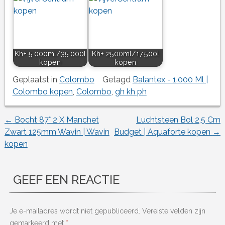
Kh+ 5.000ml/35.000l
Kh+ 2500ml/17.500l
kopen
kopen
Geplaatst in
Colombo
Getagd
Balantex - 1.000 Ml |
Colombo kopen
,
Colombo
,
gh kh ph
←
Bocht 87° 2 X Manchet
Luchtsteen Bol 2,5 Cm
Berichtnavigatie
Zwart 125mm Wavin | Wavin
Budget | Aquaforte kopen
→
kopen
GEEF EEN REACTIE
Je e-mailadres wordt niet gepubliceerd.
Vereiste velden zijn
gemarkeerd met
*