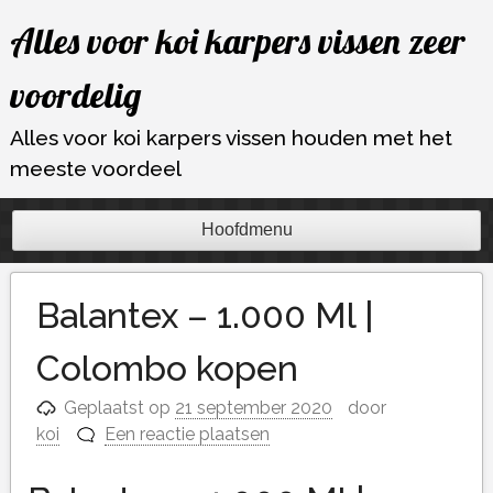
Ga
Alles voor koi karpers vissen zeer
naar
de
voordelig
inhoud
Alles voor koi karpers vissen houden met het
meeste voordeel
Hoofdmenu
Balantex – 1.000 Ml |
Colombo kopen
Geplaatst op
21 september 2020
door
koi
Een reactie plaatsen