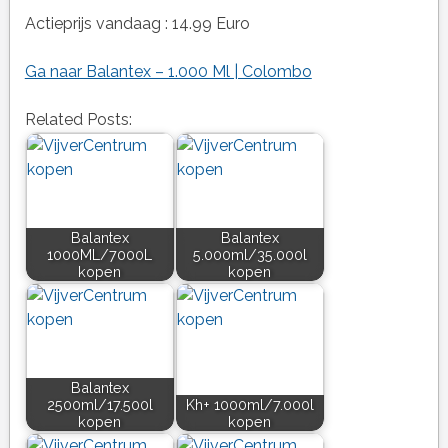
Actieprijs vandaag : 14.99 Euro
Ga naar Balantex – 1.000 Ml | Colombo
Related Posts:
Balantex
Balantex
1000ML/7000L
5.000ml/35.000l
kopen
kopen
Balantex
2500ml/17.500l
Kh+ 1000ml/7.000l
kopen
kopen