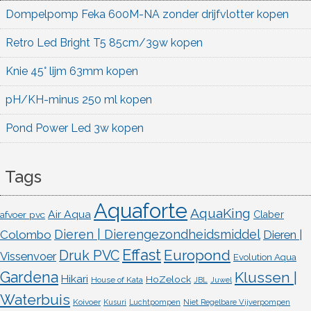
Dompelpomp Feka 600M-NA zonder drijfvlotter kopen
Retro Led Bright T5 85cm/39w kopen
Knie 45° lijm 63mm kopen
pH/KH-minus 250 ml kopen
Pond Power Led 3w kopen
Tags
Aquaforte
AquaKing
Air Aqua
afvoer pvc
Claber
Dieren | Dierengezondheidsmiddel
Colombo
Dieren |
Effast
Europond
Druk PVC
Vissenvoer
Evolution Aqua
Gardena
Klussen |
Hikari
HoZelock
House of Kata
JBL
Juwel
Waterbuis
Koivoer
Kusuri
Luchtpompen
Niet Regelbare Vijverpompen