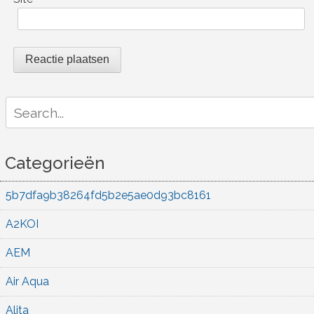
Search
for:
Categorieën
5b7dfa9b38264fd5b2e5ae0d93bc8161
A2KOI
AEM
Air Aqua
Alita