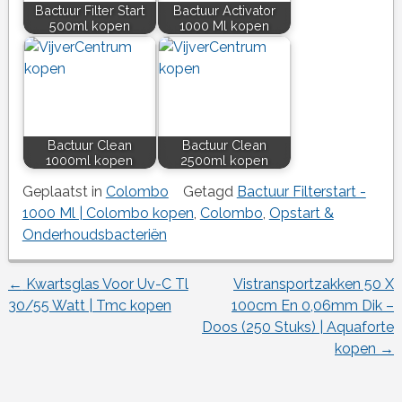
Bactuur Filter Start
Bactuur Activator
500ml kopen
1000 Ml kopen
Bactuur Clean
Bactuur Clean
1000ml kopen
2500ml kopen
Geplaatst in
Colombo
Getagd
Bactuur Filterstart -
1000 Ml | Colombo kopen
,
Colombo
,
Opstart &
Onderhoudsbacteriën
←
Kwartsglas Voor Uv-C Tl
Vistransportzakken 50 X
Berichtnavigatie
30/55 Watt | Tmc kopen
100cm En 0,06mm Dik –
Doos (250 Stuks) | Aquaforte
kopen
→