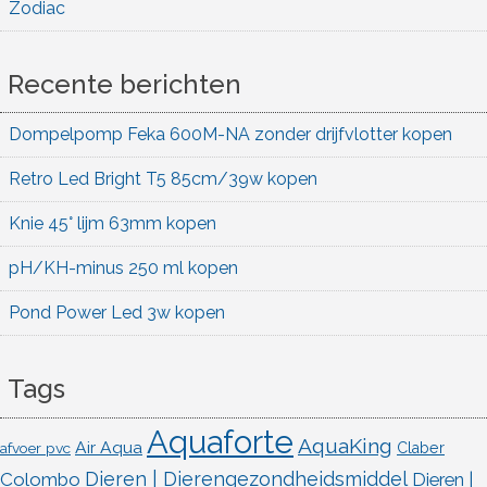
Zodiac
Recente berichten
Dompelpomp Feka 600M-NA zonder drijfvlotter kopen
Retro Led Bright T5 85cm/39w kopen
Knie 45° lijm 63mm kopen
pH/KH-minus 250 ml kopen
Pond Power Led 3w kopen
Tags
Aquaforte
AquaKing
Air Aqua
afvoer pvc
Claber
Dieren | Dierengezondheidsmiddel
Colombo
Dieren |