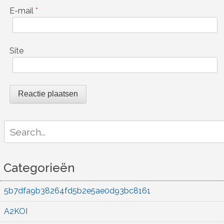
E-mail
*
Site
Search
for:
Categorieën
5b7dfa9b38264fd5b2e5ae0d93bc8161
A2KOI