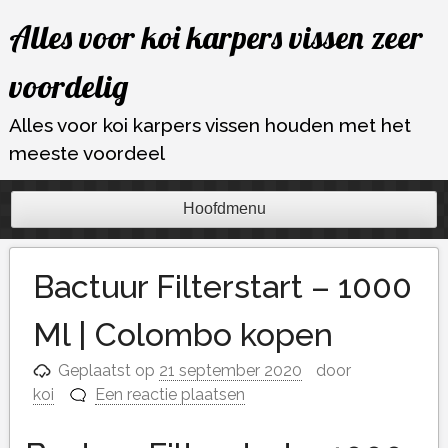
Ga
Alles voor koi karpers vissen zeer
naar
de
voordelig
inhoud
Alles voor koi karpers vissen houden met het
meeste voordeel
Hoofdmenu
Bactuur Filterstart – 1000
Ml | Colombo kopen
Geplaatst op
21 september 2020
door
koi
Een reactie plaatsen