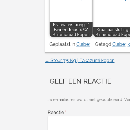
Kraanaansluiting 1"
Binnendraad x ¾"
Kraanaansluiting 
Buitendraad kopen
Binnendraad kop
Geplaatst in
Claber
Getagd
Claber
,
k
←
Steur 7,5 Kg | Takazumi kopen
Berichtnavigatie
GEEF EEN REACTIE
Je e-mailadres wordt niet gepubliceerd.
Ve
Reactie
*