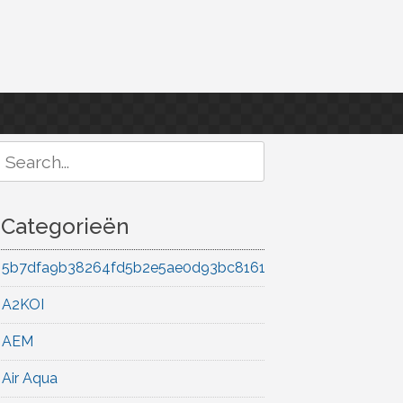
Search
or:
Categorieën
5b7dfa9b38264fd5b2e5ae0d93bc8161
A2KOI
AEM
Air Aqua