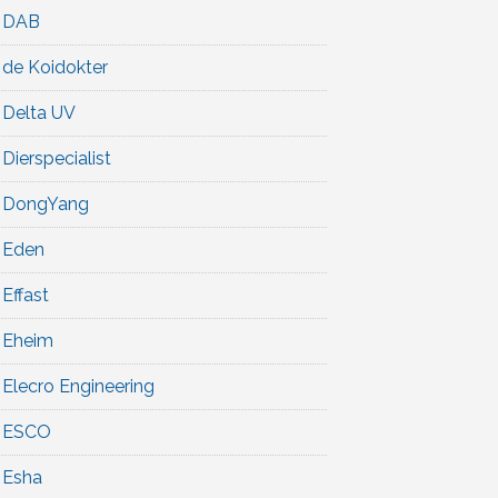
DAB
de Koidokter
Delta UV
Dierspecialist
DongYang
Eden
Effast
Eheim
Elecro Engineering
ESCO
Esha