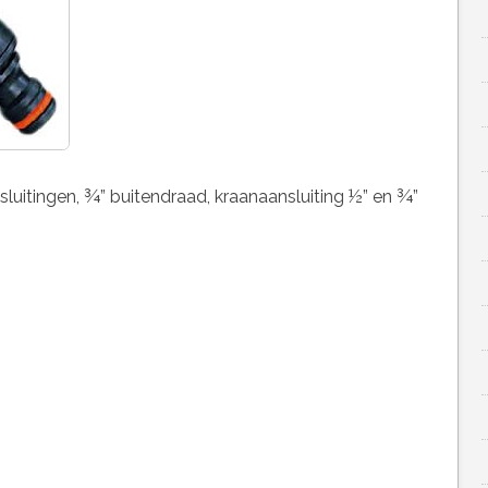
nsluitingen, ¾” buitendraad, kraanaansluiting ½” en ¾”