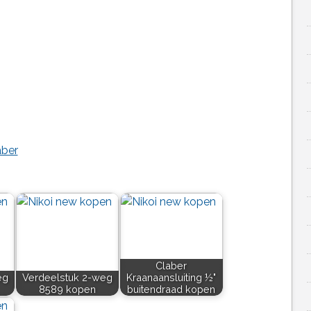
aber
Claber
eg
Verdeelstuk 2-weg
Kraanaansluiting ½"
8589 kopen
buitendraad kopen