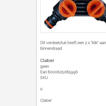
Dit verdeelstuk heeft een 2 x ”klik” aa
binnendraad
Claber
geen
Ean 8000625085996
SKU
0
Claber