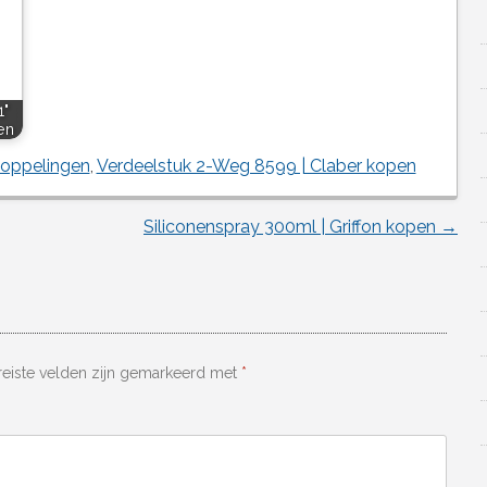
1"
en
oppelingen
,
Verdeelstuk 2-Weg 8599 | Claber kopen
Siliconenspray 300ml | Griffon kopen
→
reiste velden zijn gemarkeerd met
*