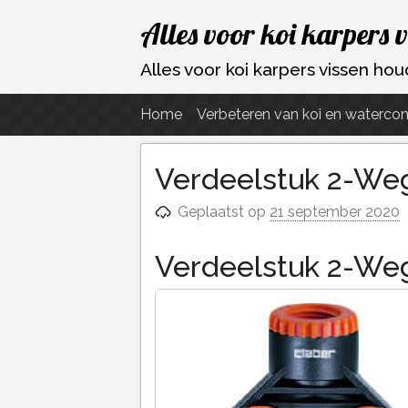
Ga
Alles voor koi karpers 
naar
de
Alles voor koi karpers vissen h
inhoud
Home
Verbeteren van koi en watercon
Verdeelstuk 2-Weg
Geplaatst op
21 september 2020
Verdeelstuk 2-Weg