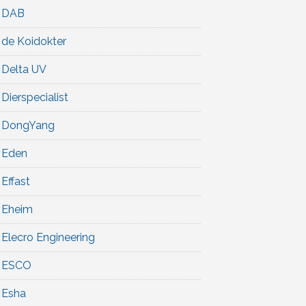
DAB
de Koidokter
Delta UV
Dierspecialist
DongYang
Eden
Effast
Eheim
Elecro Engineering
ESCO
Esha