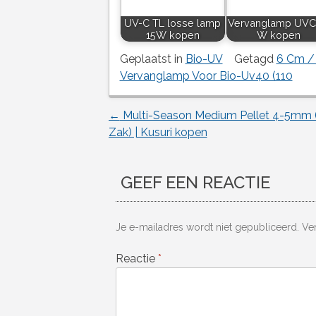
UV-C TL losse lamp
Vervanglamp UVC
15W kopen
W kopen
Geplaatst in
Bio-UV
Getagd
6 Cm / 
Vervanglamp Voor Bio-Uv40 (110
←
Multi-Season Medium Pellet 4-5mm (
Berichtnavigatie
Zak) | Kusuri kopen
GEEF EEN REACTIE
Je e-mailadres wordt niet gepubliceerd.
Ve
Reactie
*