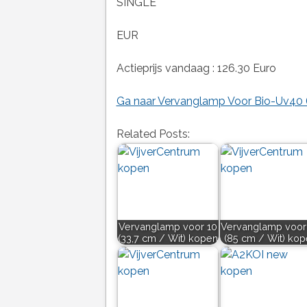
SINGLE
EUR
Actieprijs vandaag : 126.30 Euro
Ga naar Vervanglamp Voor Bio-Uv40 (
Related Posts:
Vervanglamp voor 10
Vervanglamp voor
(33,7 cm / Wit) kopen
(85 cm / Wit) ko