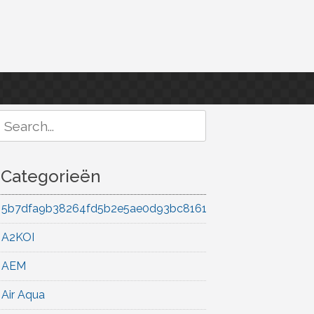
Search
or:
Categorieën
5b7dfa9b38264fd5b2e5ae0d93bc8161
A2KOI
AEM
Air Aqua