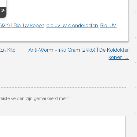
 15
Wit) | Bio-Uv kopen
,
bio uv uv c onderdelen
,
Bio-UV
,
15 Kilo
Anti-Worm – 150 Gram (25kb) | De Koidokter
kopen
→
reiste velden zijn gemarkeerd met
*