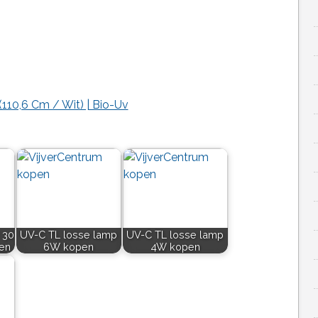
110,6 Cm / Wit) | Bio-Uv
 30
UV-C TL losse lamp
UV-C TL losse lamp
pen
6W kopen
4W kopen