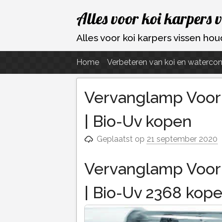
Ga
Alles voor koi karpers 
naar
de
Alles voor koi karpers vissen h
inhoud
Home
Verbeteren van koi en watercon
Vervanglamp Voor 
| Bio-Uv kopen
Geplaatst op
21 september 2020
Vervanglamp Voor 
| Bio-Uv 2368 kop