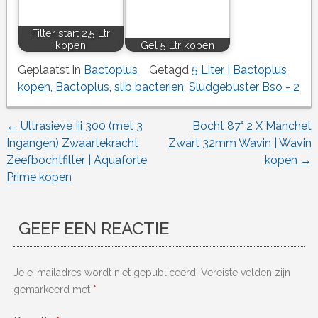
Filter start 2,5 Ltr
kopen
Gel 5 Ltr kopen
Geplaatst in
Bactoplus
Getagd
5 Liter | Bactoplus
kopen
,
Bactoplus
,
slib bacterien
,
Sludgebuster Bso - 2
←
Ultrasieve Iii 300 (met 3
Bocht 87° 2 X Manchet
Berichtnavigatie
Ingangen) Zwaartekracht
Zwart 32mm Wavin | Wavin
Zeefbochtfilter | Aquaforte
kopen
→
Prime kopen
GEEF EEN REACTIE
Je e-mailadres wordt niet gepubliceerd.
Vereiste velden zijn
gemarkeerd met
*