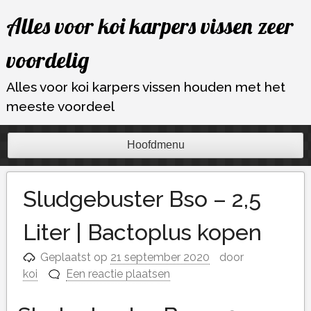
Ga
Alles voor koi karpers vissen zeer
naar
de
voordelig
inhoud
Alles voor koi karpers vissen houden met het
meeste voordeel
Hoofdmenu
Sludgebuster Bso – 2,5
Liter | Bactoplus kopen
Geplaatst op
21 september 2020
door
koi
Een reactie plaatsen