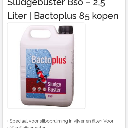
Sludgebuster Bso – 2,5
Liter | Bactoplus 85 kopen
• Speciaal voor slibopruiming in vijver en filter• Voor
125 m³ vijverwater