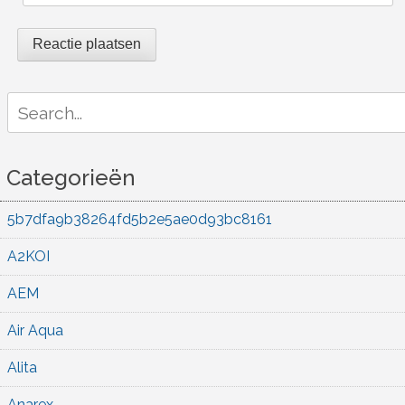
Search
for:
Categorieën
5b7dfa9b38264fd5b2e5ae0d93bc8161
A2KOI
AEM
Air Aqua
Alita
Anarex