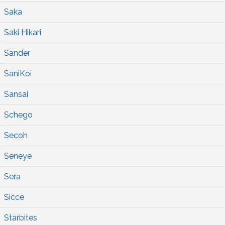
Saka
Saki Hikari
Sander
SaniKoi
Sansai
Schego
Secoh
Seneye
Sera
Sicce
Starbites