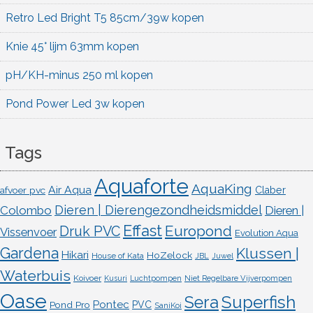
Retro Led Bright T5 85cm/39w kopen
Knie 45° lijm 63mm kopen
pH/KH-minus 250 ml kopen
Pond Power Led 3w kopen
Tags
Aquaforte
AquaKing
Air Aqua
afvoer pvc
Claber
Dieren | Dierengezondheidsmiddel
Colombo
Dieren |
Effast
Europond
Druk PVC
Vissenvoer
Evolution Aqua
Gardena
Klussen |
Hikari
HoZelock
House of Kata
JBL
Juwel
Waterbuis
Koivoer
Kusuri
Luchtpompen
Niet Regelbare Vijverpompen
Oase
Superfish
Sera
Pontec
Pond Pro
PVC
SaniKoi