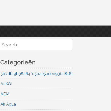
Search
or:
Categorieën
5b7dfa9b38264fd5b2e5ae0d93bc8161
A2KOI
AEM
Air Aqua