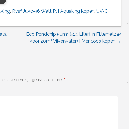
King
,
Rvs² Juvc-36 Watt Pl | Aquaking kopen
,
UV-C
Kata
Eco Pondchip 50m² (±14 Liter) In Filternetzak
(voor 20m³ Vijverwater) | Merkloos kopen
→
reiste velden zijn gemarkeerd met
*