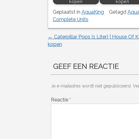
kopen
kopen
Geplaatst in
AquaKing
Getagd
Aqua
Complete Units
←
Caterpillar Pops (1 Liter) | House Of 
Berichtnavigatie
kopen
GEEF EEN REACTIE
Je e-mailadres wordt niet gepubliceerd.
Ve
Reactie
*