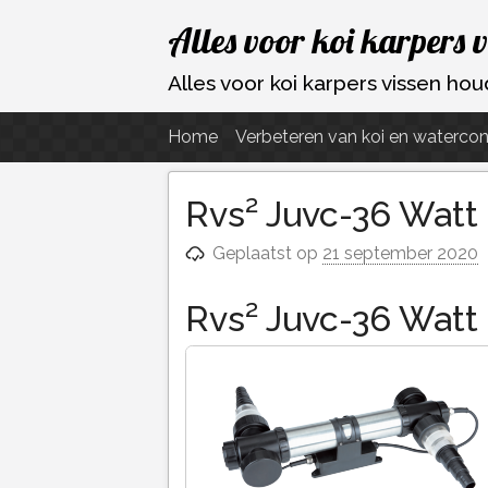
Ga
Alles voor koi karpers 
naar
de
Alles voor koi karpers vissen h
inhoud
Home
Verbeteren van koi en watercon
Rvs² Juvc-36 Watt 
Geplaatst op
21 september 2020
Rvs² Juvc-36 Watt 