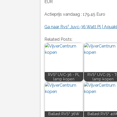
EUR
Actieprijs vandaag : 179.45 Euro
Ga naar Rvs² Juvc-36 Watt Pl | Aquak
Related Posts:
RVS² UVC-36 - PL
RVS² UVC-75 - T
lamp kopen
lamp kopen
Ballast RVS² 36W
Ballast RVS² 40