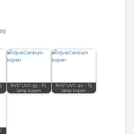
ing
5
RVS² UVC-55 - PL
RVS² UVC-40 - T5
lamp kopen
lamp kopen
W