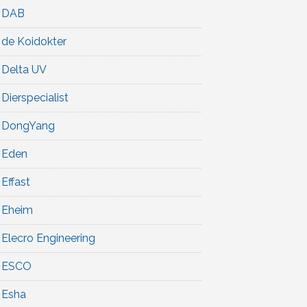
DAB
de Koidokter
Delta UV
Dierspecialist
DongYang
Eden
Effast
Eheim
Elecro Engineering
ESCO
Esha