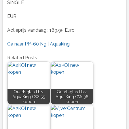
SINGLE
EUR
Actieprijs vandaag : 189.95 Euro
Ga naar Pf²-60 Ng | Aquaking
Related Posts:
Quartsglas t.b.v.
Quartsglas t.b.v.
AquaKing CW-55
AquaKing CW-36
kopen
kopen