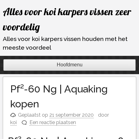
Ga
Alles voor koi karpers vissen zeer
naar
de
voordelig
inhoud
Alles voor koi karpers vissen houden met het
meeste voordeel
Hoofdmenu
Pf²-60 Ng | Aquaking
kopen
Geplaatst op
21 september 2020
door
koi
Een reactie plaatsen