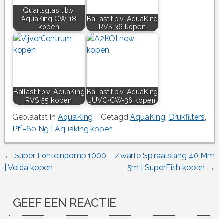
Quartsglas t.b.v.
AquaKing CW-18
Ballast t.b.v. AquaKing
kopen
RVS 36 kopen
Ballast t.b.v. AquaKing
Ballast t.b.v. AquaKing
RVS 55 kopen
JUVC-CW-36 kopen
Geplaatst in
AquaKing
Getagd
AquaKing
,
Drukfilters
,
Pf²-60 Ng | Aquaking kopen
←
Super Fonteinpomp 1000
Zwarte Spiraalslang 40 Mm
Berichtnavigatie
| Velda kopen
5m | SuperFish kopen
→
GEEF EEN REACTIE