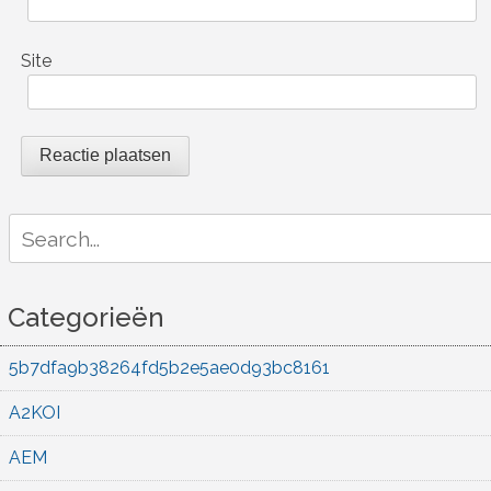
Site
Search
for:
Categorieën
5b7dfa9b38264fd5b2e5ae0d93bc8161
A2KOI
AEM