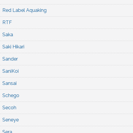
Red Label Aquaking
RTF
Saka
Saki Hikari
Sander
SaniKoi
Sansai
Schego
Secoh
Seneye
Sera