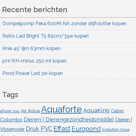
Recente berichten
Dompelpomp Feka 600M-NA zonder drijfvlotter kopen
Retro Led Bright T5 85cm/39w kopen
Knie 45° lijm 63mm kopen
pH/KH-minus 250 ml kopen
Pond Power Led 3w kopen
Tags
Aquaforte
AquaKing
Air Aqua
afvoer pvc
Claber
Dieren | Dierengezondheidsmiddel
Colombo
Dieren |
Effast
Europond
Druk PVC
Vissenvoer
Evolution Aqua