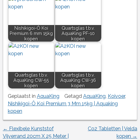
Nishikigoi-Ô Koi
Quartsglas t.b.v.
Premium 6 mm 15kg
AquaKing PF-10
kopen
kopen
Quartsglas t.b.v.
Quartsglas t.b.v.
AquaKing CW-55
AquaKing CW-36
kopen
kopen
Geplaatst in
AquaKing
Getagd
AquaKing
,
Koivoer
,
Nishikigoi-Ô Koi Premium 3 Mm 15kg | Aquaking
kopen
←
Flexibele Kunststof
Co2 Tabletten | Velda
Berichtnavigatie
Vijverrand 20cm X 25 Meter |
kopen
→