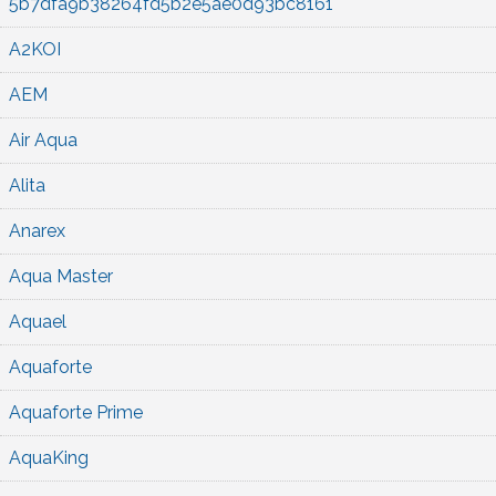
5b7dfa9b38264fd5b2e5ae0d93bc8161
A2KOI
AEM
Air Aqua
Alita
Anarex
Aqua Master
Aquael
Aquaforte
Aquaforte Prime
AquaKing