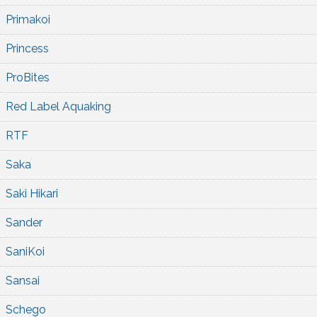
Primakoi
Princess
ProBites
Red Label Aquaking
RTF
Saka
Saki Hikari
Sander
SaniKoi
Sansai
Schego