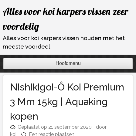
Ga
Alles voor koi karpers vissen zeer
naar
de
voordelig
inhoud
Alles voor koi karpers vissen houden met het
meeste voordeel
Hoofdmenu
Nishikigoi-Ô Koi Premium
3 Mm 15kg | Aquaking
kopen
Geplaatst op
21 september 2020
door
koi
Een reactie plaatsen