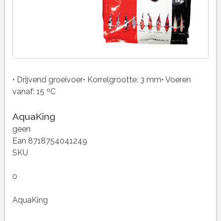
• Drijvend groeivoer• Korrelgrootte: 3 mm• Voeren
vanaf: 15 ºC
AquaKing
geen
Ean 8718754041249
SKU
0
AquaKing