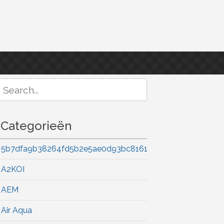
Search
or:
Categorieën
5b7dfa9b38264fd5b2e5ae0d93bc8161
A2KOI
AEM
Air Aqua