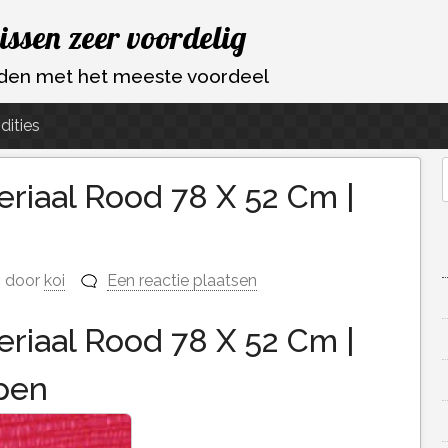
vissen zeer voordelig
ouden met het meeste voordeel
dities
eriaal Rood 78 X 52 Cm |
f
door
koi
Een reactie plaatsen
eriaal Rood 78 X 52 Cm |
pen