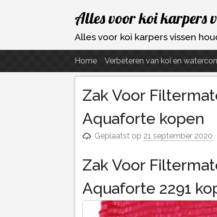
Ga
Alles voor koi karpers 
naar
de
Alles voor koi karpers vissen h
inhoud
Home
Verbeteren van koi en watercon
Zak Voor Filtermat
Aquaforte kopen
Geplaatst op
21 september 2020
Zak Voor Filtermat
Aquaforte 2291 ko