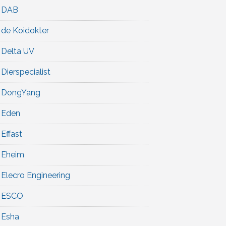
DAB
de Koidokter
Delta UV
Dierspecialist
DongYang
Eden
Effast
Eheim
Elecro Engineering
ESCO
Esha