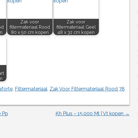
Zak voor
Zak voor
od
filtermateriaal Rood
filtermateriaal Geel
en
80 x 50 cm kopen
48 x 32 cm kopen
rt
n
forte
,
Filtermateriaal
,
Zak Voor Filtermateriaal Rood 78
e Pp
Kh Plus – 15.000 Ml | Vt kopen
→