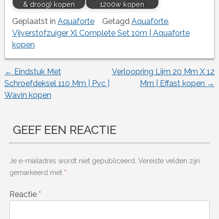
& droog) kopen
1200w kopen
Geplaatst in
Aquaforte
Getagd
Aquaforte
,
Vijverstofzuiger Xl Complete Set 10m | Aquaforte
kopen
←
Eindstuk Met
Verloopring Lijm 20 Mm X 12
Berichtnavigatie
Schroefdeksel 110 Mm | Pvc |
Mm | Effast kopen
→
Wavin kopen
GEEF EEN REACTIE
Je e-mailadres wordt niet gepubliceerd.
Vereiste velden zijn
gemarkeerd met
*
Reactie
*