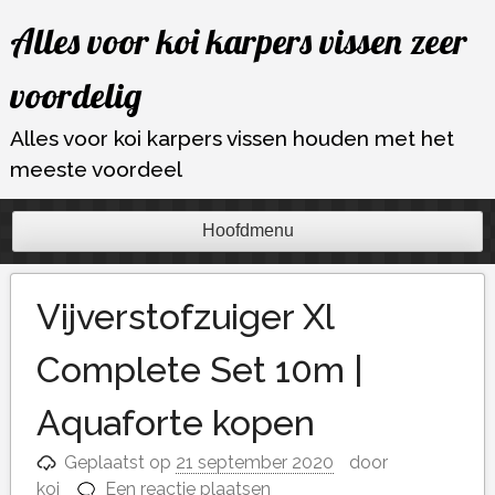
Ga
Alles voor koi karpers vissen zeer
naar
de
voordelig
inhoud
Alles voor koi karpers vissen houden met het
meeste voordeel
Hoofdmenu
Vijverstofzuiger Xl
Complete Set 10m |
Aquaforte kopen
Geplaatst op
21 september 2020
door
koi
Een reactie plaatsen