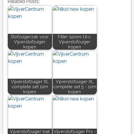
Related Posts:
Stofzuigerzak voor
Filter spons t.b.v.
Vijverstofzuiger
Vijverstofzuiger
kopen
kopen
Vijverstofzuiger XL
Vijverstofzuiger XL
complete set 10m
complete set 5 - 10m
kopen
kopen
Vijverstofzuiger (nat
Vijverstofzuiger Pro -