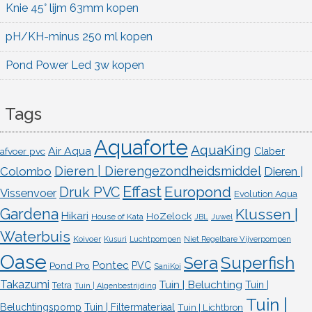
Knie 45° lijm 63mm kopen
pH/KH-minus 250 ml kopen
Pond Power Led 3w kopen
Tags
Aquaforte
AquaKing
Air Aqua
afvoer pvc
Claber
Dieren | Dierengezondheidsmiddel
Colombo
Dieren |
Effast
Europond
Druk PVC
Vissenvoer
Evolution Aqua
Gardena
Klussen |
Hikari
HoZelock
House of Kata
JBL
Juwel
Waterbuis
Koivoer
Kusuri
Luchtpompen
Niet Regelbare Vijverpompen
Oase
Superfish
Sera
Pontec
Pond Pro
PVC
SaniKoi
Takazumi
Tuin | Beluchting
Tuin |
Tetra
Tuin | Algenbestrijding
Tuin |
Beluchtingspomp
Tuin | Filtermateriaal
Tuin | Lichtbron