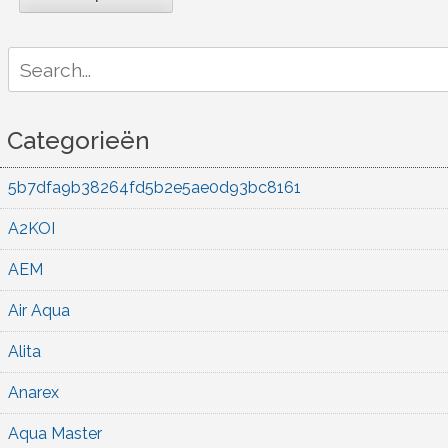
Search
for:
Categorieën
5b7dfa9b38264fd5b2e5ae0d93bc8161
A2KOI
AEM
Air Aqua
Alita
Anarex
Aqua Master