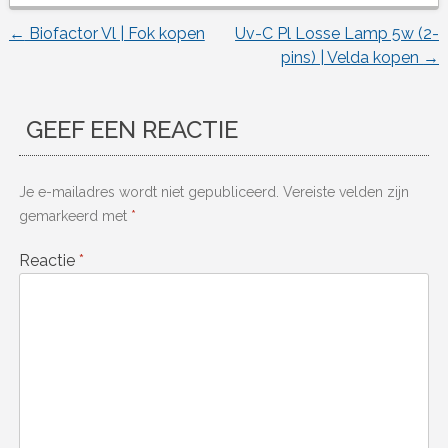
←
Biofactor Vl | Fok kopen
Uv-C Pl Losse Lamp 5w (2-
Berichtnavigatie
pins) | Velda kopen
→
GEEF EEN REACTIE
Je e-mailadres wordt niet gepubliceerd.
Vereiste velden zijn
gemarkeerd met
*
Reactie
*