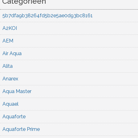
Categorieën
5b7dfa9b38264fd5b2e5ae0d93bc8161
A2KOI
AEM
Air Aqua
Alita
Anarex
Aqua Master
Aquael
Aquaforte
Aquaforte Prime