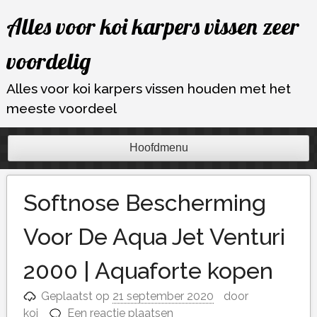
Ga
Alles voor koi karpers vissen zeer
naar
de
voordelig
inhoud
Alles voor koi karpers vissen houden met het
meeste voordeel
Hoofdmenu
Softnose Bescherming
Voor De Aqua Jet Venturi
2000 | Aquaforte kopen
Geplaatst op
21 september 2020
door
koi
Een reactie plaatsen