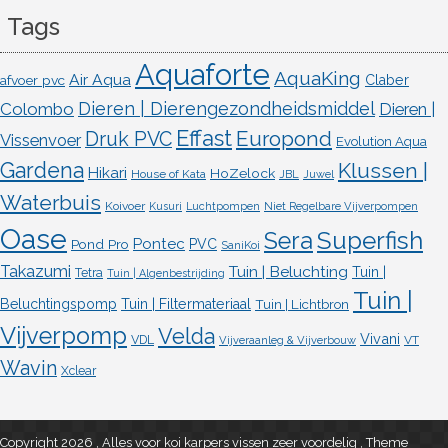
Tags
Aquaforte
AquaKing
Air Aqua
afvoer pvc
Claber
Dieren | Dierengezondheidsmiddel
Colombo
Dieren |
Effast
Europond
Druk PVC
Vissenvoer
Evolution Aqua
Gardena
Klussen |
Hikari
HoZelock
House of Kata
JBL
Juwel
Waterbuis
Koivoer
Kusuri
Luchtpompen
Niet Regelbare Vijverpompen
Oase
Superfish
Sera
Pontec
Pond Pro
PVC
SaniKoi
Takazumi
Tuin | Beluchting
Tuin |
Tetra
Tuin | Algenbestrijding
Tuin |
Beluchtingspomp
Tuin | Filtermateriaal
Tuin | Lichtbron
Vijverpomp
Velda
Vivani
VDL
VT
Vijveraanleg & Vijverbouw
Wavin
Xclear
Copyright 2026 , Alles voor koi karpers vissen zeer voordelig
,
Theme