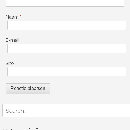
Naam
*
E-mail
*
Site
Search
for: