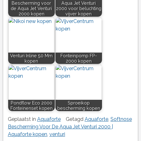
Bescherming voor
Aqua Jet Venturi
de Aqua Jet Venturi
2000 voor beluchting
2000 kopen
vijver kopen
Venturi Inline 50 Mm
Fonteinpomp FP-
kopen
2000 kopen
Pondflow Eco 2000
Sproeikop
Fonteinenset kopen
bescherming kopen
Geplaatst in
Aquaforte
Getagd
Aquaforte
,
Softnose
Bescherming Voor De Aqua Jet Venturi 2000 |
Aquaforte kopen
,
venturi