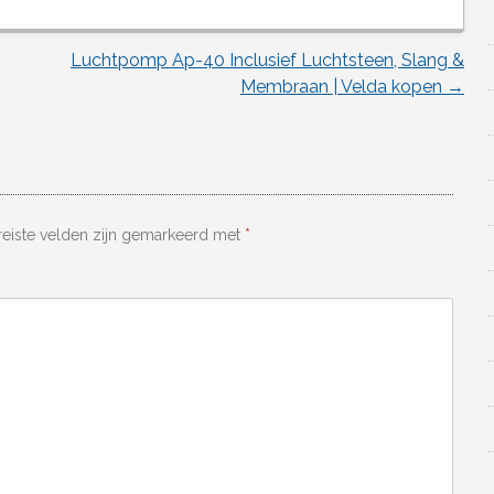
Luchtpomp Ap-40 Inclusief Luchtsteen, Slang &
Membraan | Velda kopen
→
reiste velden zijn gemarkeerd met
*