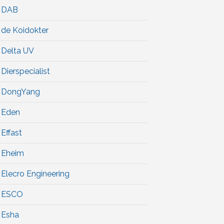
DAB
de Koidokter
Delta UV
Dierspecialist
DongYang
Eden
Effast
Eheim
Elecro Engineering
ESCO
Esha