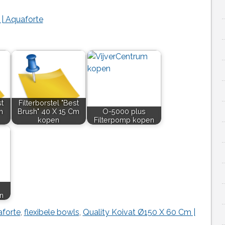
 | Aquaforte
st
Filterborstel "Best
m
Brush" 40 X 15 Cm
O-5000 plus
kopen
Filterpomp kopen
n
forte
,
flexibele bowls
,
Quality Koivat Ø150 X 60 Cm |