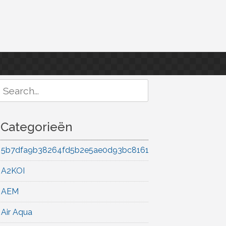
Search
or:
Categorieën
5b7dfa9b38264fd5b2e5ae0d93bc8161
A2KOI
AEM
Air Aqua