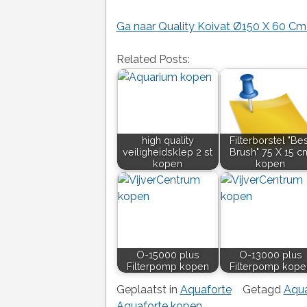
Ga naar Quality Koivat Ø150 X 60 Cm
Related Posts:
high quality
Filterborstel "Be
veiligheidsklep 2 st
Brush" 75 X 15 c
kopen
kopen
O-15000 plus
O-13000 plus
Filterpomp kopen
Filterpomp kope
Geplaatst in
Aquaforte
Getagd
Aqua
Aquaforte kopen