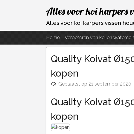
Ga
Alles voor koi karpers 
naar
de
Alles voor koi karpers vissen h
inhoud
Home
Verbeteren van koi en watercon
Quality Koivat Ø15
kopen
Geplaatst op
21 september 2020
Quality Koivat Ø15
kopen