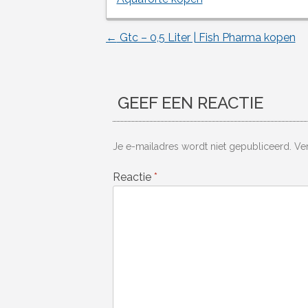
←
Gtc – 0,5 Liter | Fish Pharma kopen
Berichtnavigatie
GEEF EEN REACTIE
Je e-mailadres wordt niet gepubliceerd.
Ve
Reactie
*