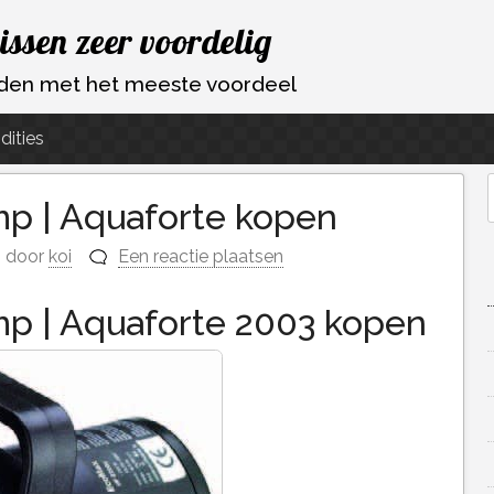
vissen zeer voordelig
ouden met het meeste voordeel
dities
p | Aquaforte kopen
f
door
koi
Een reactie plaatsen
p | Aquaforte 2003 kopen