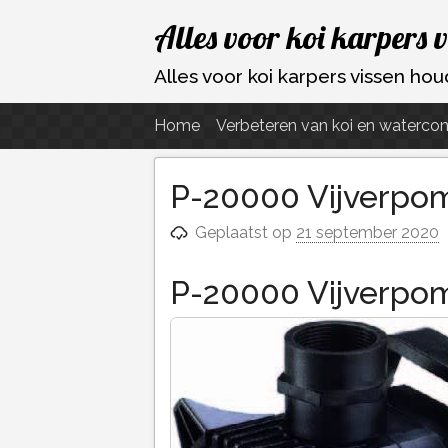
Ga
Alles voor koi karpers 
naar
de
Alles voor koi karpers vissen h
inhoud
Home
Verbeteren van koi en watercon
P-20000 Vijverpom
Geplaatst op
21 september 2020
P-20000 Vijverpom