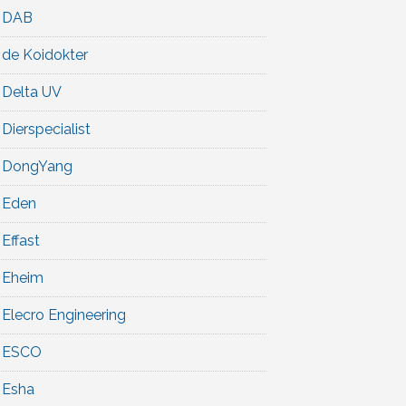
DAB
de Koidokter
Delta UV
Dierspecialist
DongYang
Eden
Effast
Eheim
Elecro Engineering
ESCO
Esha