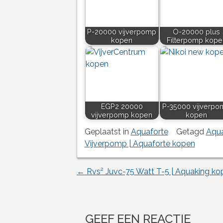
P-20000 vijverpomp
O-20000 plus
kopen
Filterpomp kope
EGP2 20000
P-35000 vijverpo
vijverpomp kopen
kopen
Geplaatst in
Aquaforte
Getagd
Aqua
Vijverpomp | Aquaforte kopen
←
Rvs² Juvc-75 Watt T-5 | Aquaking ko
Berichtnavigatie
GEEF EEN REACTIE