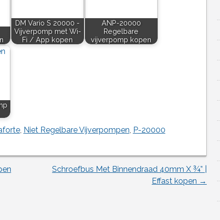
DM Vario S 20000 -
ANP-20000
Vijverpomp met Wi-
Regelbare
n
Fi / App kopen
vijverpomp kopen
mp
forte
,
Niet Regelbare Vijverpompen
,
P-20000
pen
Schroefbus Met Binnendraad 40mm X ¾” |
Effast kopen
→