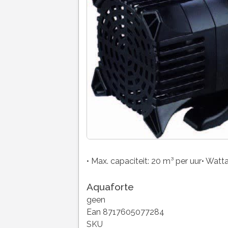
• Max. capaciteit: 20 m³ per uur• Watt
Aquaforte
geen
Ean 8717605077284
SKU