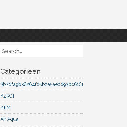
Search
or:
Categorieën
5b7dfa9b38264fd5b2e5ae0d93bc8161
A2KOI
AEM
Air Aqua