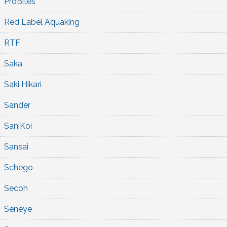
ProBites
Red Label Aquaking
RTF
Saka
Saki Hikari
Sander
SaniKoi
Sansai
Schego
Secoh
Seneye