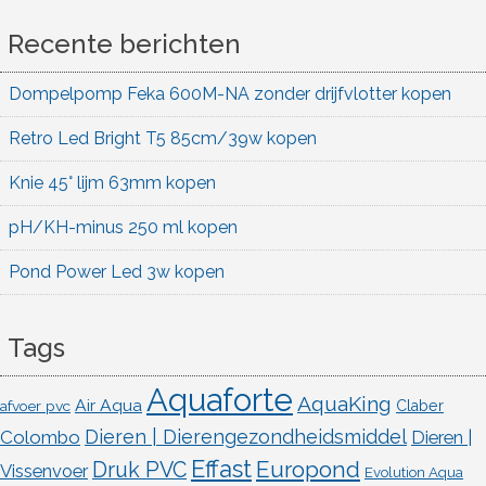
Recente berichten
Dompelpomp Feka 600M-NA zonder drijfvlotter kopen
Retro Led Bright T5 85cm/39w kopen
Knie 45° lijm 63mm kopen
pH/KH-minus 250 ml kopen
Pond Power Led 3w kopen
Tags
Aquaforte
AquaKing
Air Aqua
afvoer pvc
Claber
Dieren | Dierengezondheidsmiddel
Colombo
Dieren |
Effast
Europond
Druk PVC
Vissenvoer
Evolution Aqua