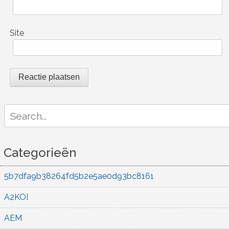
Site
Search
for:
Categorieën
5b7dfa9b38264fd5b2e5ae0d93bc8161
A2KOI
AEM