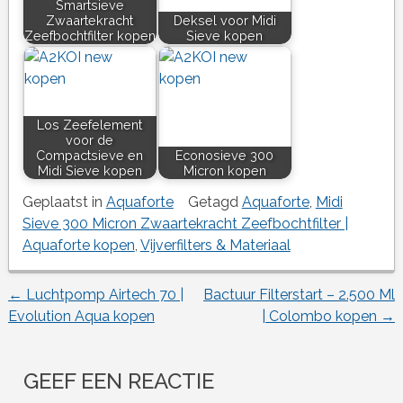
Smartsieve
Zwaartekracht
Deksel voor Midi
Zeefbochtfilter kopen
Sieve kopen
Los Zeefelement
voor de
Compactsieve en
Econosieve 300
Midi Sieve kopen
Micron kopen
Geplaatst in
Aquaforte
Getagd
Aquaforte
,
Midi
Sieve 300 Micron Zwaartekracht Zeefbochtfilter |
Aquaforte kopen
,
Vijverfilters & Materiaal
←
Luchtpomp Airtech 70 |
Bactuur Filterstart – 2.500 Ml
Berichtnavigatie
Evolution Aqua kopen
| Colombo kopen
→
GEEF EEN REACTIE