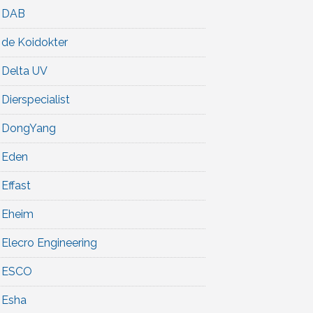
DAB
de Koidokter
Delta UV
Dierspecialist
DongYang
Eden
Effast
Eheim
Elecro Engineering
ESCO
Esha