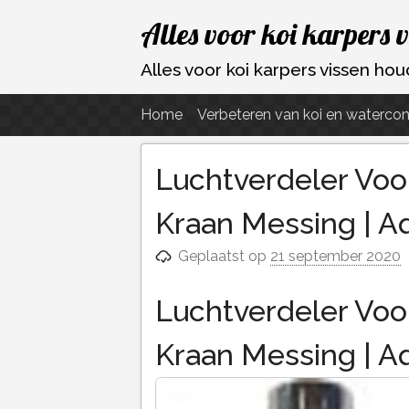
Ga
Alles voor koi karpers 
naar
de
Alles voor koi karpers vissen h
inhoud
Home
Verbeteren van koi en watercon
Luchtverdeler Vo
Kraan Messing | A
Geplaatst op
21 september 2020
Luchtverdeler Vo
Kraan Messing | A