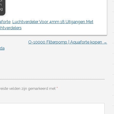
or
n
ng
forte
,
Luchtverdeler Voor 4mm 18 Uitgangen Met
htverdelers
O-10000 Filterpomp | Aquaforte kopen
→
lda
reiste velden zijn gemarkeerd met
*