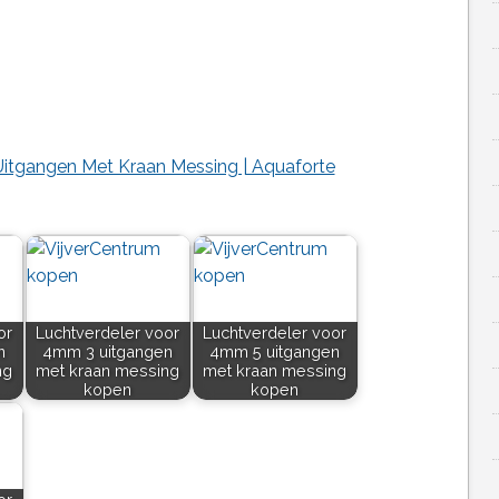
itgangen Met Kraan Messing | Aquaforte
or
Luchtverdeler voor
Luchtverdeler voor
n
4mm 3 uitgangen
4mm 5 uitgangen
ng
met kraan messing
met kraan messing
kopen
kopen