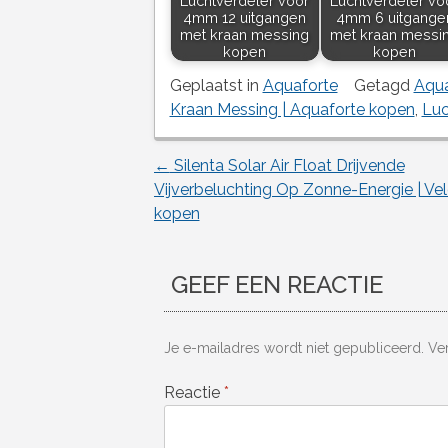
Luchtverdeler voor
Luchtverdeler vo
4mm 12 uitgangen
4mm 6 uitgange
met kraan messing
met kraan messi
kopen
kopen
Geplaatst in
Aquaforte
Getagd
Aqua
Kraan Messing | Aquaforte kopen
,
Luc
←
Silenta Solar Air Float Drijvende
Berichtnavigatie
Vijverbeluchting Op Zonne-Energie | Ve
kopen
GEEF EEN REACTIE
Je e-mailadres wordt niet gepubliceerd.
Ve
Reactie
*