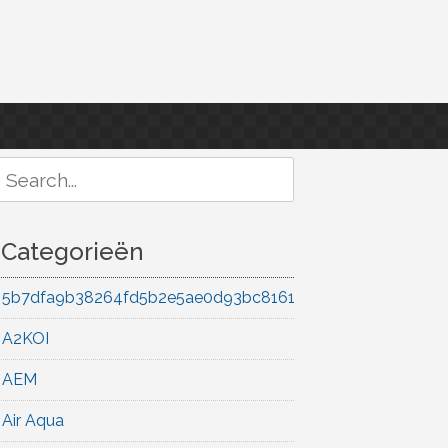
Search
or:
Categorieën
5b7dfa9b38264fd5b2e5ae0d93bc8161
A2KOI
AEM
Air Aqua