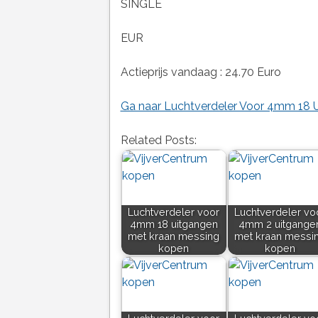
SINGLE
EUR
Actieprijs vandaag : 24.70 Euro
Ga naar Luchtverdeler Voor 4mm 18 U
Related Posts:
Luchtverdeler voor
Luchtverdeler vo
4mm 18 uitgangen
4mm 2 uitgange
met kraan messing
met kraan messi
kopen
kopen