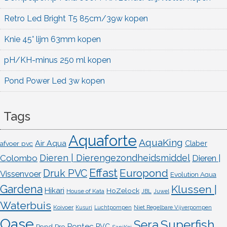
Retro Led Bright T5 85cm/39w kopen
Knie 45° lijm 63mm kopen
pH/KH-minus 250 ml kopen
Pond Power Led 3w kopen
Tags
Aquaforte
AquaKing
Air Aqua
afvoer pvc
Claber
Dieren | Dierengezondheidsmiddel
Colombo
Dieren |
Effast
Europond
Druk PVC
Vissenvoer
Evolution Aqua
Gardena
Klussen |
Hikari
HoZelock
House of Kata
JBL
Juwel
Waterbuis
Koivoer
Kusuri
Luchtpompen
Niet Regelbare Vijverpompen
Oase
Superfish
Sera
Pontec
Pond Pro
PVC