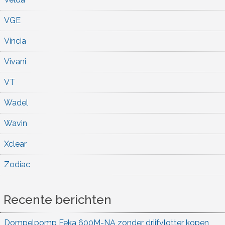
VGE
Vincia
Vivani
VT
Wadel
Wavin
Xclear
Zodiac
Recente berichten
Dompelpomp Feka 600M-NA zonder drijfvlotter kopen