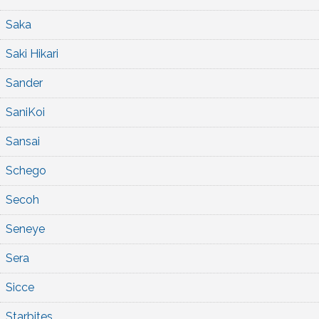
Saka
Saki Hikari
Sander
SaniKoi
Sansai
Schego
Secoh
Seneye
Sera
Sicce
Starbites