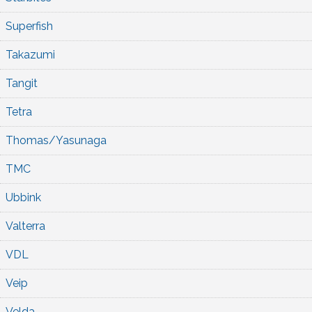
Superfish
Takazumi
Tangit
Tetra
Thomas/Yasunaga
TMC
Ubbink
Valterra
VDL
Veip
Velda