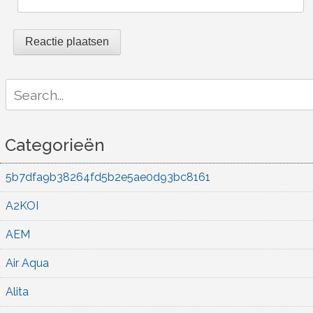
Search
for:
Categorieën
5b7dfa9b38264fd5b2e5ae0d93bc8161
A2KOI
AEM
Air Aqua
Alita