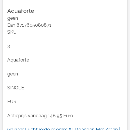
Aquaforte
geen
Ean 8717605080871
SKU
3
Aquaforte
geen
SINGLE
EUR
Actieprijs vandaag : 48.95 Euro
Ga naar Luchtverdeler 9mm 5 Uitgangen Met Kraan |