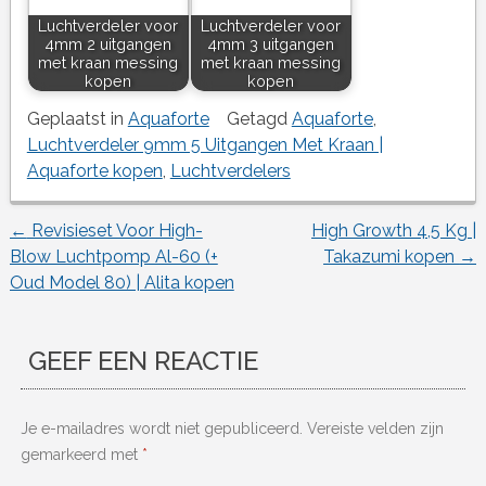
Luchtverdeler voor
Luchtverdeler voor
4mm 2 uitgangen
4mm 3 uitgangen
met kraan messing
met kraan messing
kopen
kopen
Geplaatst in
Aquaforte
Getagd
Aquaforte
,
Luchtverdeler 9mm 5 Uitgangen Met Kraan |
Aquaforte kopen
,
Luchtverdelers
←
Revisieset Voor High-
High Growth 4,5 Kg |
Berichtnavigatie
Blow Luchtpomp Al-60 (+
Takazumi kopen
→
Oud Model 80) | Alita kopen
GEEF EEN REACTIE
Je e-mailadres wordt niet gepubliceerd.
Vereiste velden zijn
gemarkeerd met
*