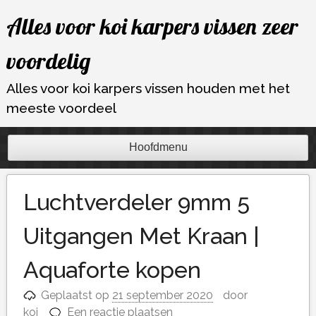
Ga
Alles voor koi karpers vissen zeer
naar
de
voordelig
inhoud
Alles voor koi karpers vissen houden met het
meeste voordeel
Hoofdmenu
Luchtverdeler 9mm 5
Uitgangen Met Kraan |
Aquaforte kopen
Geplaatst op
21 september 2020
door
koi
Een reactie plaatsen