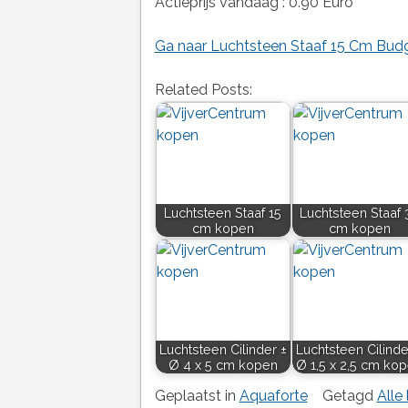
Actieprijs vandaag : 0.90 Euro
Ga naar Luchtsteen Staaf 15 Cm Budg
Related Posts:
Luchtsteen Staaf 15
Luchtsteen Staaf 
cm kopen
cm kopen
Luchtsteen Cilinder ±
Luchtsteen Cilinde
Ø 4 x 5 cm kopen
Ø 1,5 x 2,5 cm ko
Geplaatst in
Aquaforte
Getagd
Alle