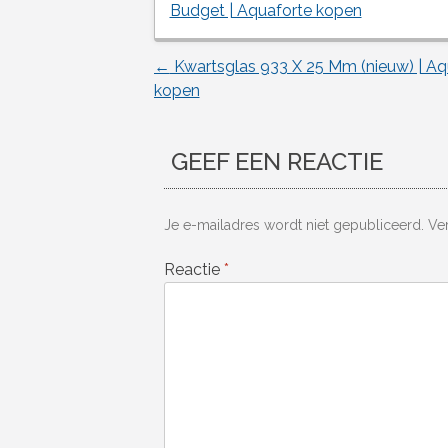
Budget | Aquaforte kopen
←
Kwartsglas 933 X 25 Mm (nieuw) | Aq
Berichtnavigatie
kopen
GEEF EEN REACTIE
Je e-mailadres wordt niet gepubliceerd.
Ve
Reactie
*