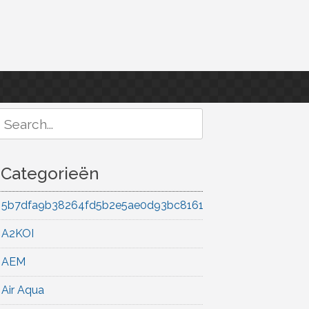
Search
or:
Categorieën
5b7dfa9b38264fd5b2e5ae0d93bc8161
A2KOI
AEM
Air Aqua