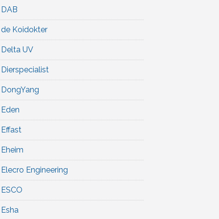
DAB
de Koidokter
Delta UV
Dierspecialist
DongYang
Eden
Effast
Eheim
Elecro Engineering
ESCO
Esha