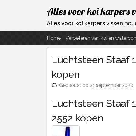
Ga
Alles voor koi karpers 
naar
de
Alles voor koi karpers vissen h
inhoud
Home
Verbeteren van koi en watercon
Luchtsteen Staaf 
kopen
Geplaatst op
21 september 2020
Luchtsteen Staaf 
2552 kopen