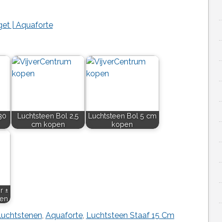
et | Aquaforte
30
Luchtsteen Bol 2,5
Luchtsteen Bol 5 cm
cm kopen
kopen
r ±
pen
 luchtstenen
,
Aquaforte
,
Luchtsteen Staaf 15 Cm