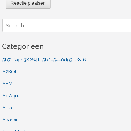
Search
for:
Categorieën
5b7dfa9b38264fd5b2e5ae0d93bc8161
A2KOI
AEM
Air Aqua
Alita
Anarex