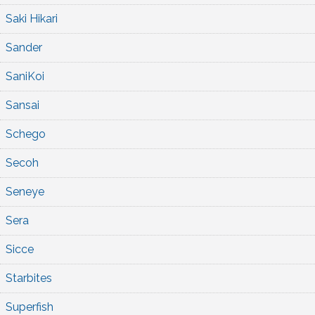
Saki Hikari
Sander
SaniKoi
Sansai
Schego
Secoh
Seneye
Sera
Sicce
Starbites
Superfish