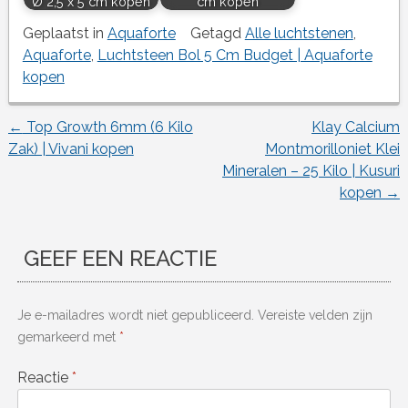
Ø 2,5 x 5 cm kopen
cm kopen
Geplaatst in
Aquaforte
Getagd
Alle luchtstenen
,
Aquaforte
,
Luchtsteen Bol 5 Cm Budget | Aquaforte
kopen
←
Top Growth 6mm (6 Kilo
Klay Calcium
Berichtnavigatie
Zak) | Vivani kopen
Montmorilloniet Klei
Mineralen – 25 Kilo | Kusuri
kopen
→
GEEF EEN REACTIE
Je e-mailadres wordt niet gepubliceerd.
Vereiste velden zijn
gemarkeerd met
*
Reactie
*