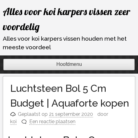
Ga
Alles voor koi karpers vissen zeer
naar
de
voordelig
inhoud
Alles voor koi karpers vissen houden met het
meeste voordeel
Hoofdmenu
Luchtsteen Bol 5 Cm
Budget | Aquaforte kopen
Geplaatst op
21 september 2020
door
koi
Een reactie plaatsen