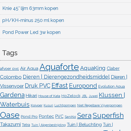
Knie 45° lijm 63mm kopen
pH/KH-minus 250 ml kopen
Pond Power Led 3w kopen
Tags
Aquaforte
AquaKing
Air Aqua
afvoer pvc
Claber
Dieren | Dierengezondheidsmiddel
Colombo
Dieren |
Effast
Europond
Druk PVC
Vissenvoer
Evolution Aqua
Gardena
Klussen |
Hikari
HoZelock
House of Kata
JBL
Juwel
Waterbuis
Koivoer
Kusuri
Luchtpompen
Niet Regelbare Vijverpompen
Oase
Superfish
Sera
Pontec
Pond Pro
PVC
SaniKoi
Takazumi
Tuin | Beluchting
Tuin |
Tetra
Tuin | Algenbestrijding