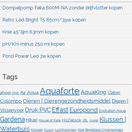
Dompelpomp Feka 600M-NA zonder drijfvlotter kopen
Retro Led Bright T5 85cm/39w kopen
Knie 45° lijm 63mm kopen
pH/KH-minus 250 ml kopen
Pond Power Led 3w kopen
Tags
Aquaforte
AquaKing
Air Aqua
afvoer pvc
Claber
Dieren | Dierengezondheidsmiddel
Colombo
Dieren |
Effast
Europond
Druk PVC
Vissenvoer
Evolution Aqua
Gardena
Klussen |
Hikari
HoZelock
House of Kata
JBL
Juwel
Waterbuis
Koivoer
Kusuri
Luchtpompen
Niet Regelbare Vijverpompen