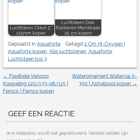
Luchtsteen Disk
Luchtsteen Cirkel 5''
Rubberen Membraan
125mm kopen
25 cm kopen
Geplaatst in
Aquaforte
Getagd
2 Cm Hi-Oxygen |
Aquaforte kopen
,
Alle luchtstenen
,
Aquaforte
,
Luchtsteen bol 3
←
Flexibele Verloop
Waterornament Waterval A-
Berichtnavigatie
Koppeling 120/133-98/115 |
350 | Astralpool kopen
→
Fernco | Fernco kopen
GEEF EEN REACTIE
Je e-mailadres wordt niet gepubliceerd.
Vereiste velden zijn