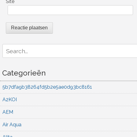
Site
Search
for:
Categorieën
5b7dfa9b38264fd5b2e5ae0d93bc8161
A2KOI
AEM
Air Aqua