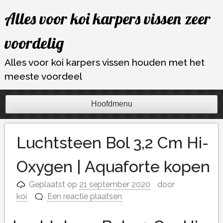
Ga
Alles voor koi karpers vissen zeer
naar
de
voordelig
inhoud
Alles voor koi karpers vissen houden met het
meeste voordeel
Hoofdmenu
Luchtsteen Bol 3,2 Cm Hi-
Oxygen | Aquaforte kopen
Geplaatst op
21 september 2020
door
koi
Een reactie plaatsen