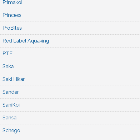
Primakoi
Princess
ProBites
Red Label Aquaking
RTF
Saka
Saki Hikari
Sander
SaniKoi
Sansai
Schego