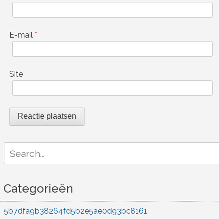
E-mail
*
Site
Search
for:
Categorieën
5b7dfa9b38264fd5b2e5ae0d93bc8161