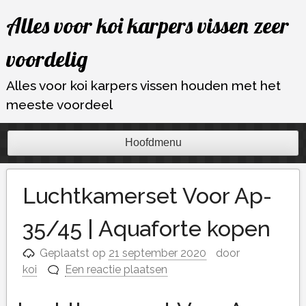
Ga
Alles voor koi karpers vissen zeer
naar
de
voordelig
inhoud
Alles voor koi karpers vissen houden met het
meeste voordeel
Hoofdmenu
Luchtkamerset Voor Ap-
35/45 | Aquaforte kopen
Geplaatst op
21 september 2020
door
koi
Een reactie plaatsen