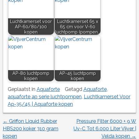
Luchtkamerset voor
Luchtkamerset 65 x
AP-60/80/100
65 cm voor V-60
kopen
luchtpomp (pompen…
AP-80 luchtpomp
AP-45 luchtpomp
kopen
kopen
Geplaatst in
Aquaforte
Getagd
Aquaforte
,
aquaforte ap serie luchtpompen
,
Luchtkamerset Voor
Ap-35/45 | Aquaforte kopen
←
Griffon Liquid Rubber
Pressure Filter 6000 + 9 W
Berichtnavigatie
HBS200 koker 310 gram
Uv-C Tot 6.000 Liter Vijver |
kopen
Velda kopen
→