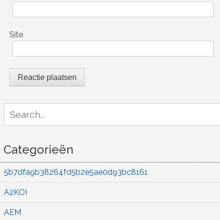
Site
Search
for:
Categorieën
5b7dfa9b38264fd5b2e5ae0d93bc8161
A2KOI
AEM