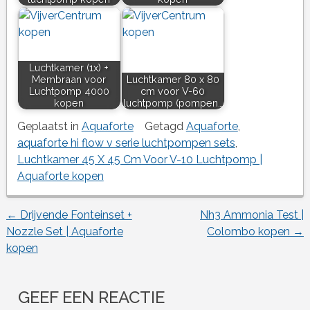
Luchtkamer (1x) +
Membraan voor
Luchtkamer 80 x 80
Luchtpomp 4000
cm voor V-60
kopen
luchtpomp (pompen…
Geplaatst in
Aquaforte
Getagd
Aquaforte
,
aquaforte hi flow v serie luchtpompen sets
,
Luchtkamer 45 X 45 Cm Voor V-10 Luchtpomp |
Aquaforte kopen
←
Drijvende Fonteinset +
Nh3 Ammonia Test |
Berichtnavigatie
Nozzle Set | Aquaforte
Colombo kopen
→
kopen
GEEF EEN REACTIE