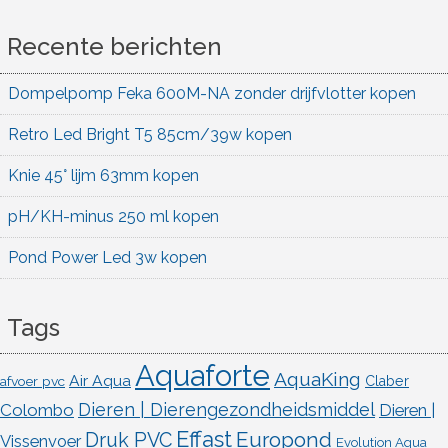
Recente berichten
Dompelpomp Feka 600M-NA zonder drijfvlotter kopen
Retro Led Bright T5 85cm/39w kopen
Knie 45° lijm 63mm kopen
pH/KH-minus 250 ml kopen
Pond Power Led 3w kopen
Tags
Aquaforte
AquaKing
Air Aqua
afvoer pvc
Claber
Dieren | Dierengezondheidsmiddel
Colombo
Dieren |
Effast
Europond
Druk PVC
Vissenvoer
Evolution Aqua