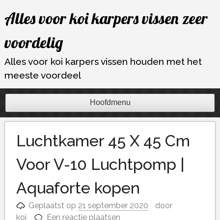
Ga
Alles voor koi karpers vissen zeer
naar
de
voordelig
inhoud
Alles voor koi karpers vissen houden met het
meeste voordeel
Hoofdmenu
Luchtkamer 45 X 45 Cm
Voor V-10 Luchtpomp |
Aquaforte kopen
Geplaatst op
21 september 2020
door
koi
Een reactie plaatsen