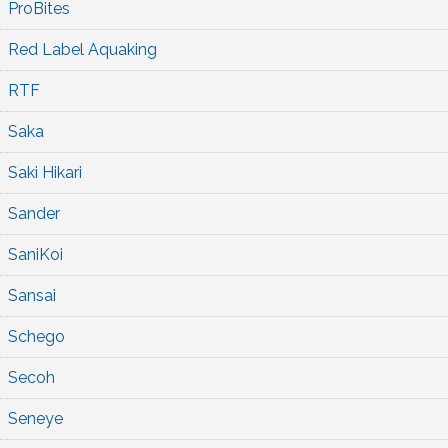
ProBites
Red Label Aquaking
RTF
Saka
Saki Hikari
Sander
SaniKoi
Sansai
Schego
Secoh
Seneye