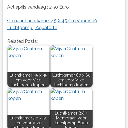
Actieprijs vandaag : 2.50 Euro
Ga naar Luchtkamer 45 X 45 Cm Voor V-10
Luchtpomp | Aquaforte
Related Posts:
Luchtkamer 45 x 45
Luchtkamer 60 x 60
cm voor V-10
cm voor V-30
luchtpomp kopen
luchtpomp kopen
Luchtkamer (1x) +
Luchtkamer 50 x 50
Membraan voor
cm voor V-20
Luchtpomp 8000
luchtpomp kopen
kopen