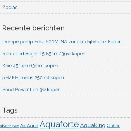
Zodiac
Recente berichten
Dompelpomp Feka 600M-NA zonder drijfvlotter kopen
Retro Led Bright T5 85cm/39w kopen
Knie 45° lijm 63mm kopen
pH/KH-minus 250 ml kopen
Pond Power Led 3w kopen
Tags
Aquaforte
AquaKing
Air Aqua
afvoer pvc
Claber