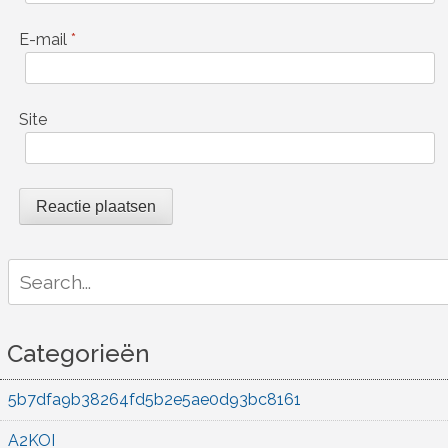
E-mail
*
Site
Search
for:
Categorieën
5b7dfa9b38264fd5b2e5ae0d93bc8161
A2KOI