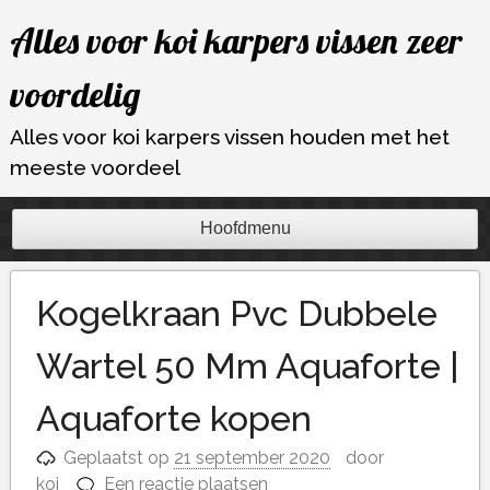
Ga
Alles voor koi karpers vissen zeer
naar
de
voordelig
inhoud
Alles voor koi karpers vissen houden met het
meeste voordeel
Hoofdmenu
Kogelkraan Pvc Dubbele
Wartel 50 Mm Aquaforte |
Aquaforte kopen
Geplaatst op
21 september 2020
door
koi
Een reactie plaatsen