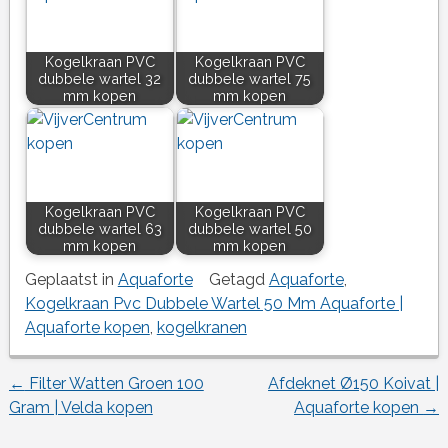
Kogelkraan PVC
Kogelkraan PVC
dubbele wartel 32
dubbele wartel 75
mm kopen
mm kopen
Kogelkraan PVC
Kogelkraan PVC
dubbele wartel 63
dubbele wartel 50
mm kopen
mm kopen
Geplaatst in
Aquaforte
Getagd
Aquaforte
,
Kogelkraan Pvc Dubbele Wartel 50 Mm Aquaforte |
Aquaforte kopen
,
kogelkranen
←
Filter Watten Groen 100
Afdeknet Ø150 Koivat |
Berichtnavigatie
Gram | Velda kopen
Aquaforte kopen
→