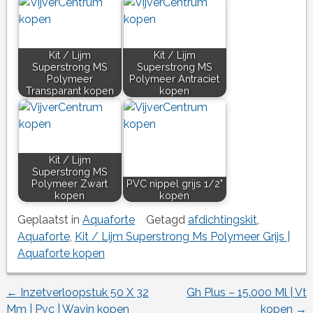
Kit / Lijm
Kit / Lijm
Superstrong MS
Superstrong MS
Polymeer
Polymeer Antraciet
Transparant kopen
kopen
Kit / Lijm
Superstrong MS
Polymeer Zwart
PVC nippel grijs 1/2"
kopen
kopen
Geplaatst in
Aquaforte
Getagd
afdichtingskit
,
Aquaforte
,
Kit / Lijm Superstrong Ms Polymeer Grijs |
Aquaforte kopen
←
Inzetverloopstuk 50 X 32
Gh Plus – 15.000 Ml | Vt
Berichtnavigatie
Mm | Pvc | Wavin kopen
kopen
→