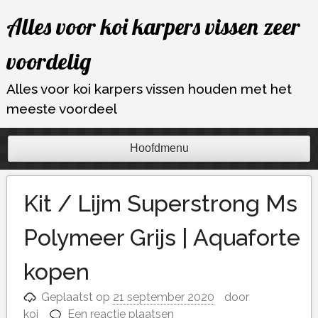
Ga
Alles voor koi karpers vissen zeer
naar
de
voordelig
inhoud
Alles voor koi karpers vissen houden met het
meeste voordeel
Hoofdmenu
Kit / Lijm Superstrong Ms
Polymeer Grijs | Aquaforte
kopen
Geplaatst op
21 september 2020
door
koi
Een reactie plaatsen