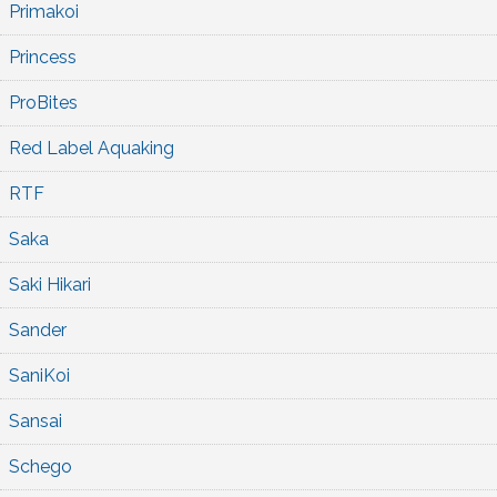
Primakoi
Princess
ProBites
Red Label Aquaking
RTF
Saka
Saki Hikari
Sander
SaniKoi
Sansai
Schego