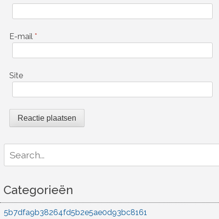
E-mail
*
Site
Search
for:
Categorieën
5b7dfa9b38264fd5b2e5ae0d93bc8161