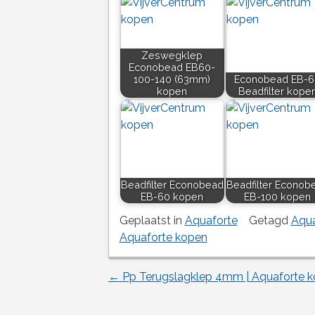
Zeswegklep
Econobead EB60-
100-140 (63mm)
Econobead EB-6
kopen
Beadfilter kope
Beadfilter Econobead
Beadfilter Econob
EB-60 kopen
EB-100 kopen
Geplaatst in
Aquaforte
Getagd
Aqua
Aquaforte kopen
←
Pp Terugslagklep 4mm | Aquaforte 
Berichtnavigatie