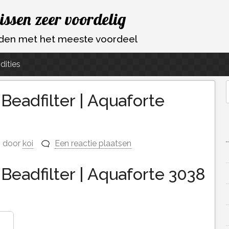
vissen zeer voordelig
ouden met het meeste voordeel
dities
eadfilter | Aquaforte
f
door
koi
Een reactie plaatsen
eadfilter | Aquaforte 3038