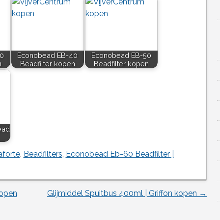
0
Econobead EB-40
Econobead EB-50
n
Beadfilter kopen
Beadfilter kopen
ead
forte
,
Beadfilters
,
Econobead Eb-60 Beadfilter |
kopen
Glijmiddel Spuitbus 400ml | Griffon kopen
→