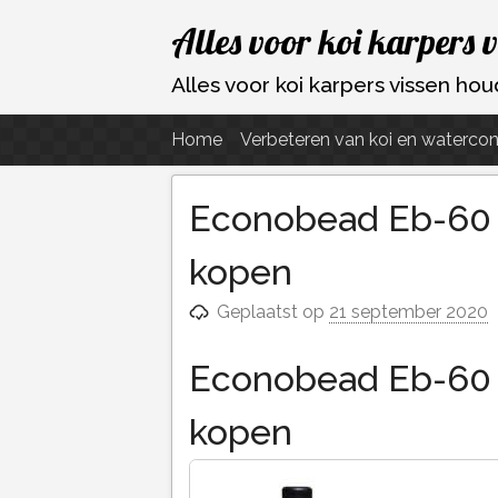
Ga
Alles voor koi karpers 
naar
de
Alles voor koi karpers vissen h
inhoud
Home
Verbeteren van koi en watercon
Econobead Eb-60 B
kopen
Geplaatst op
21 september 2020
Econobead Eb-60 B
kopen