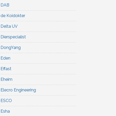
DAB
de Koidokter
Delta UV
Dierspecialist
DongYang
Eden
Effast
Eheim
Elecro Engineering
ESCO
Esha