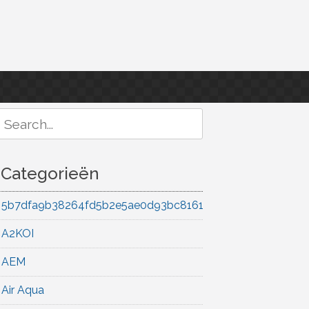
Search
or:
Categorieën
5b7dfa9b38264fd5b2e5ae0d93bc8161
A2KOI
AEM
Air Aqua