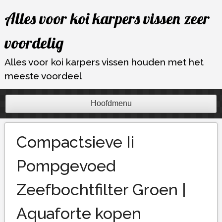
Ga
Alles voor koi karpers vissen zeer
naar
de
voordelig
inhoud
Alles voor koi karpers vissen houden met het
meeste voordeel
Hoofdmenu
Compactsieve Ii
Pompgevoed
Zeefbochtfilter Groen |
Aquaforte kopen