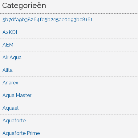
Categorieën
5b7dfa9b38264fd5b2e5ae0d93bc8161
A2KOI
AEM
Air Aqua
Alita
Anarex
Aqua Master
Aquael
Aquaforte
Aquaforte Prime