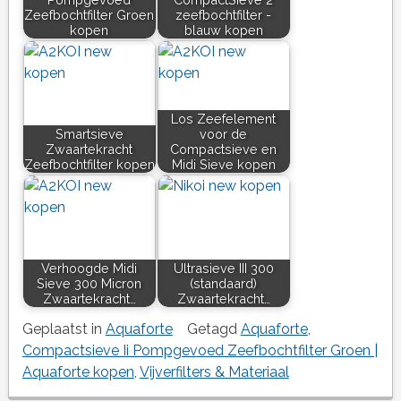
Zeefbochtfilter Groen
zeefbochtfilter -
kopen
blauw kopen
Los Zeefelement
Smartsieve
voor de
Zwaartekracht
Compactsieve en
Zeefbochtfilter kopen
Midi Sieve kopen
Verhoogde Midi
Ultrasieve III 300
Sieve 300 Micron
(standaard)
Zwaartekracht…
Zwaartekracht…
Geplaatst in
Aquaforte
Getagd
Aquaforte
,
Compactsieve Ii Pompgevoed Zeefbochtfilter Groen |
Aquaforte kopen
,
Vijverfilters & Materiaal