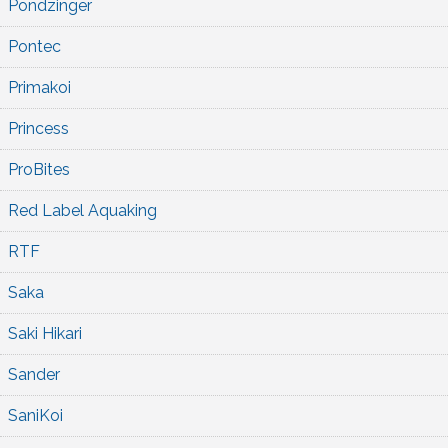
Pondzinger
Pontec
Primakoi
Princess
ProBites
Red Label Aquaking
RTF
Saka
Saki Hikari
Sander
SaniKoi