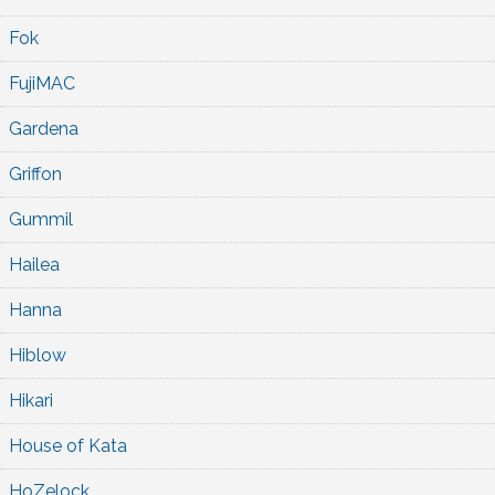
Fok
FujiMAC
Gardena
Griffon
Gummil
Hailea
Hanna
Hiblow
Hikari
House of Kata
HoZelock