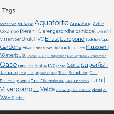
Tags
Aquaforte
AquaKing
Air Aqua
afvoer pvc
Claber
Dieren | Dierengezondheidsmiddel
Colombo
Dieren |
Effast
Europond
Druk PVC
Vissenvoer
Evolution Aqua
Gardena
Klussen |
Hikari
HoZelock
House of Kata
JBL
Juwel
Waterbuis
Koivoer
Kusuri
Luchtpompen
Niet Regelbare Vijverpompen
Oase
Superfish
Sera
Pontec
Pond Pro
PVC
SaniKoi
Takazumi
Tuin | Beluchting
Tuin |
Tetra
Tuin | Algenbestrijding
Tuin |
Beluchtingspomp
Tuin | Filtermateriaal
Tuin | Lichtbron
Vijverpomp
Velda
Vivani
VDL
VT
Vijveraanleg & Vijverbouw
Wavin
Xclear