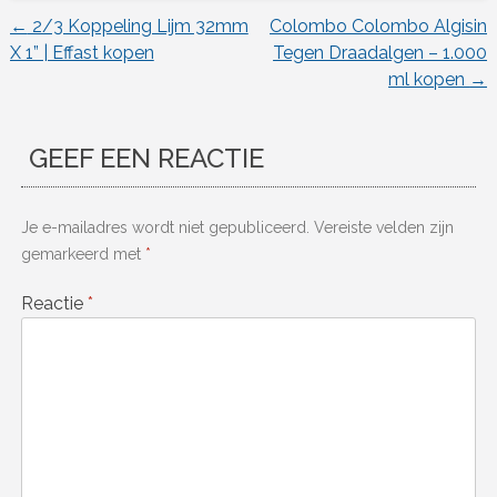
←
2/3 Koppeling Lijm 32mm
Colombo Colombo Algisin
Berichtnavigatie
X 1” | Effast kopen
Tegen Draadalgen – 1.000
ml kopen
→
GEEF EEN REACTIE
Je e-mailadres wordt niet gepubliceerd.
Vereiste velden zijn
gemarkeerd met
*
Reactie
*