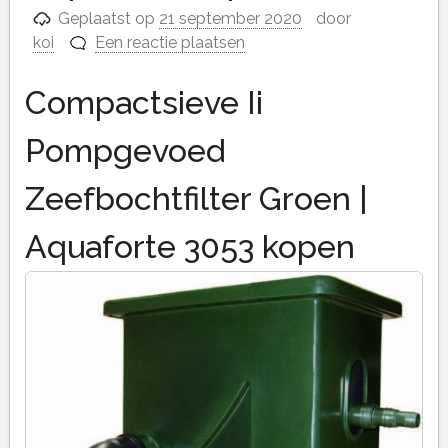
Geplaatst op
21 september 2020
door
koi
Een reactie plaatsen
Compactsieve Ii
Pompgevoed
Zeefbochtfilter Groen |
Aquaforte 3053 kopen