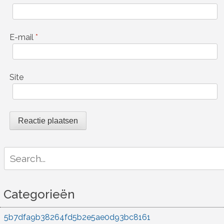
E-mail
*
Site
Search
for:
Categorieën
5b7dfa9b38264fd5b2e5ae0d93bc8161