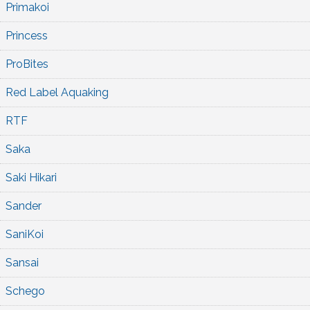
Primakoi
Princess
ProBites
Red Label Aquaking
RTF
Saka
Saki Hikari
Sander
SaniKoi
Sansai
Schego