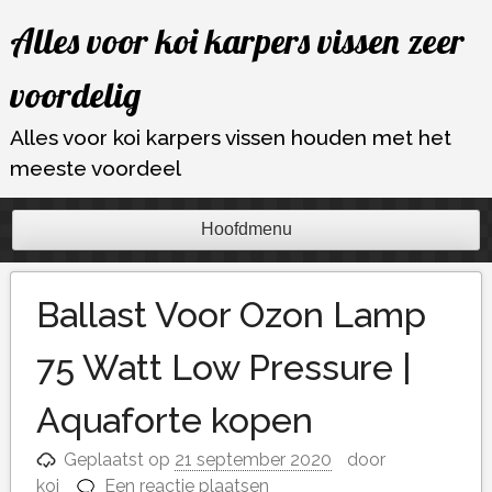
Ga
Alles voor koi karpers vissen zeer
naar
de
voordelig
inhoud
Alles voor koi karpers vissen houden met het
meeste voordeel
Hoofdmenu
Ballast Voor Ozon Lamp
75 Watt Low Pressure |
Aquaforte kopen
Geplaatst op
21 september 2020
door
koi
Een reactie plaatsen