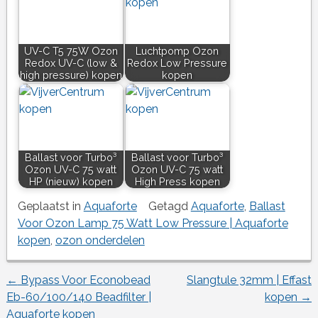
UV-C T5 75W Ozon
Luchtpomp Ozon
Redox UV-C (low &
Redox Low Pressure
high pressure) kopen
kopen
Ballast voor Turbo³
Ballast voor Turbo³
Ozon UV-C 75 watt
Ozon UV-C 75 watt
HP (nieuw) kopen
High Press kopen
Geplaatst in
Aquaforte
Getagd
Aquaforte
,
Ballast
Voor Ozon Lamp 75 Watt Low Pressure | Aquaforte
kopen
,
ozon onderdelen
←
Bypass Voor Econobead
Slangtule 32mm | Effast
Berichtnavigatie
Eb-60/100/140 Beadfilter |
kopen
→
Aquaforte kopen