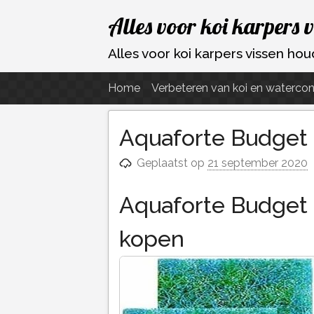
Ga
Alles voor koi karpers 
naar
de
Alles voor koi karpers vissen h
inhoud
Home
Verbeteren van koi en watercon
Aquaforte Budget
Geplaatst op
21 september 2020
Aquaforte Budget
kopen