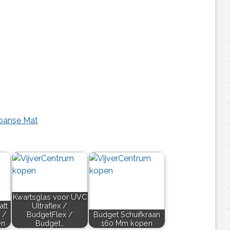
panse Mat
Kwartsglas voor UVC
att
Ultraflex /
 /
BudgetFlex /
Budget Schuifkraan
en
Budget…
160 Mm kopen