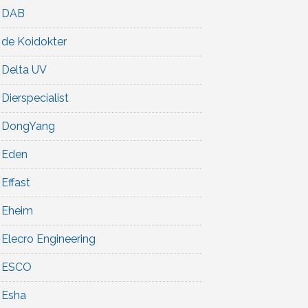
DAB
de Koidokter
Delta UV
Dierspecialist
DongYang
Eden
Effast
Eheim
Elecro Engineering
ESCO
Esha