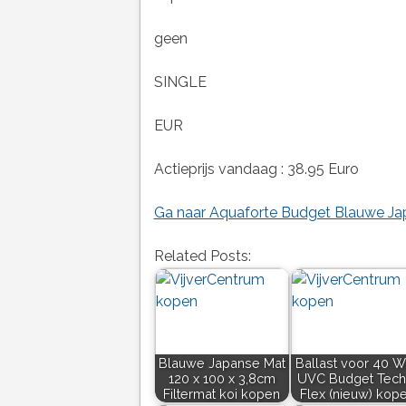
geen
SINGLE
EUR
Actieprijs vandaag : 38.95 Euro
Ga naar Aquaforte Budget Blauwe Ja
Related Posts:
Blauwe Japanse Mat
Ballast voor 40 W
120 x 100 x 3,8cm
UVC Budget Tech
Filtermat koi kopen
Flex (nieuw) kop