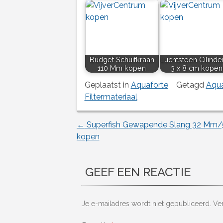
Budget Schuifkraan
Luchtsteen Cilinde
110 Mm kopen
3 x 8 cm kopen
Geplaatst in
Aquaforte
Getagd
Aqua
Filtermateriaal
←
Superfish Gewapende Slang 32 Mm
Berichtnavigatie
kopen
GEEF EEN REACTIE
Je e-mailadres wordt niet gepubliceerd.
Ve