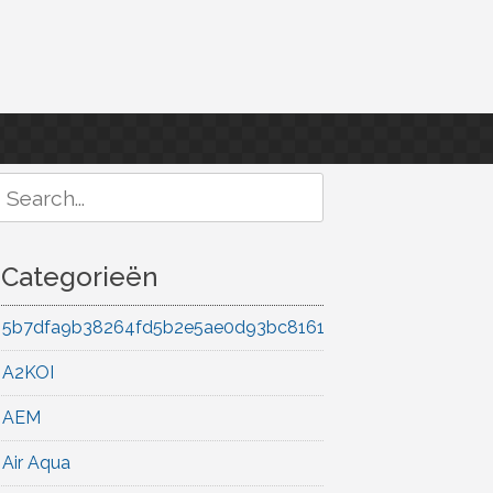
Search
or:
Categorieën
5b7dfa9b38264fd5b2e5ae0d93bc8161
A2KOI
AEM
Air Aqua