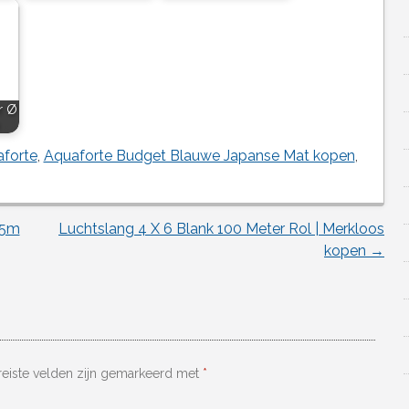
r Ø
forte
,
Aquaforte Budget Blauwe Japanse Mat kopen
,
/5m
Luchtslang 4 X 6 Blank 100 Meter Rol | Merkloos
kopen
→
reiste velden zijn gemarkeerd met
*