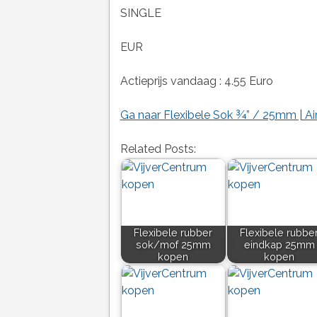
SINGLE
EUR
Actieprijs vandaag : 4.55 Euro
Ga naar Flexibele Sok ¾” / 25mm | Ai
Related Posts:
Flexibele rubber
Flexibele rubbe
sok/mof 25mm
eindkap 25mm
kopen
kopen