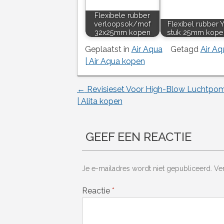
Flexibele rubber
verloopsok/mof
Flexibel rubber Y
32x25mm kopen
stuk 25mm kope
Geplaatst in
Air Aqua
Getagd
Air Aq
| Air Aqua kopen
←
Revisieset Voor High-Blow Luchtpo
Berichtnavigatie
| Alita kopen
GEEF EEN REACTIE
Je e-mailadres wordt niet gepubliceerd.
Ve
Reactie
*