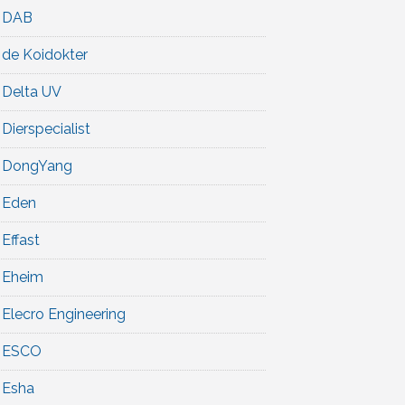
DAB
de Koidokter
Delta UV
Dierspecialist
DongYang
Eden
Effast
Eheim
Elecro Engineering
ESCO
Esha