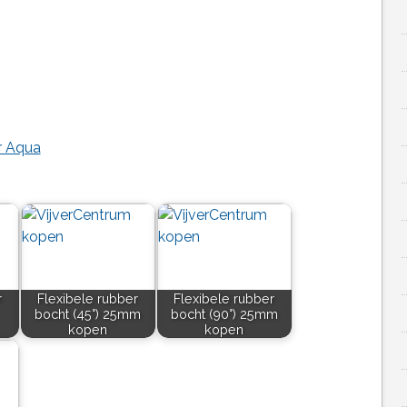
r Aqua
r
Flexibele rubber
Flexibele rubber
bocht (45°) 25mm
bocht (90°) 25mm
kopen
kopen