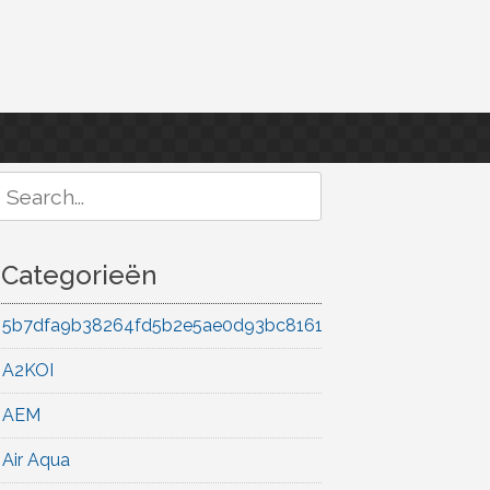
Search
or:
Categorieën
5b7dfa9b38264fd5b2e5ae0d93bc8161
A2KOI
AEM
Air Aqua