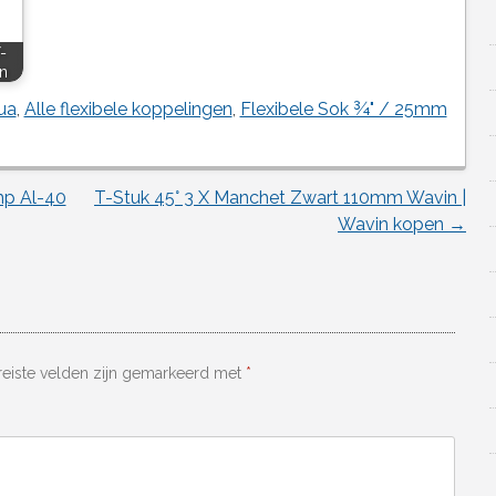
-
n
ua
,
Alle flexibele koppelingen
,
Flexibele Sok ¾" / 25mm
mp Al-40
T-Stuk 45° 3 X Manchet Zwart 110mm Wavin |
Wavin kopen
→
reiste velden zijn gemarkeerd met
*