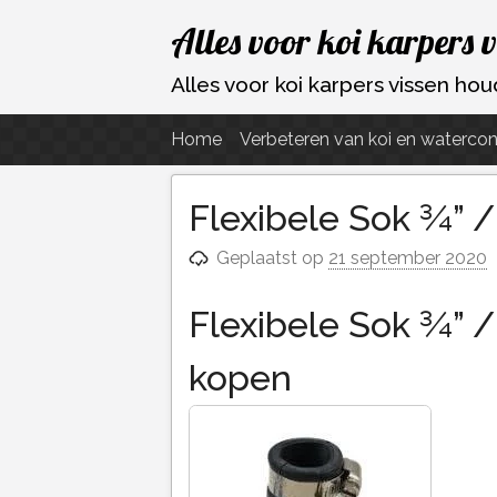
Ga
Alles voor koi karpers 
naar
de
Alles voor koi karpers vissen h
inhoud
Home
Verbeteren van koi en watercon
Flexibele Sok ¾” 
Geplaatst op
21 september 2020
Flexibele Sok ¾” 
kopen