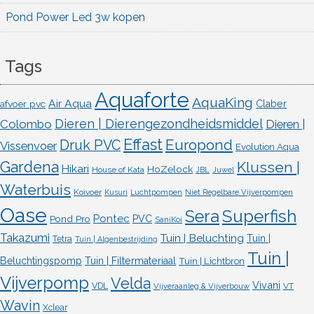
Pond Power Led 3w kopen
Tags
Aquaforte
AquaKing
Air Aqua
afvoer pvc
Claber
Dieren | Dierengezondheidsmiddel
Colombo
Dieren |
Effast
Europond
Druk PVC
Vissenvoer
Evolution Aqua
Gardena
Klussen |
Hikari
HoZelock
House of Kata
JBL
Juwel
Waterbuis
Koivoer
Kusuri
Luchtpompen
Niet Regelbare Vijverpompen
Oase
Superfish
Sera
Pontec
Pond Pro
PVC
SaniKoi
Takazumi
Tuin | Beluchting
Tuin |
Tetra
Tuin | Algenbestrijding
Tuin |
Beluchtingspomp
Tuin | Filtermateriaal
Tuin | Lichtbron
Vijverpomp
Velda
Vivani
VDL
VT
Vijveraanleg & Vijverbouw
Wavin
Xclear