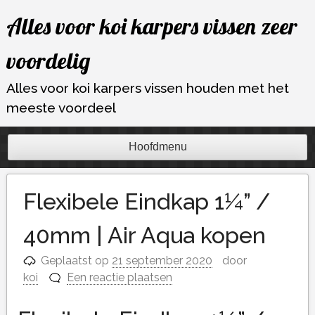
Ga
Alles voor koi karpers vissen zeer
naar
de
voordelig
inhoud
Alles voor koi karpers vissen houden met het
meeste voordeel
Hoofdmenu
Flexibele Eindkap 1¼” /
40mm | Air Aqua kopen
Geplaatst op
21 september 2020
door
koi
Een reactie plaatsen