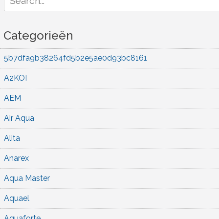
for:
Categorieën
5b7dfa9b38264fd5b2e5ae0d93bc8161
A2KOI
AEM
Air Aqua
Alita
Anarex
Aqua Master
Aquael
Aquaforte