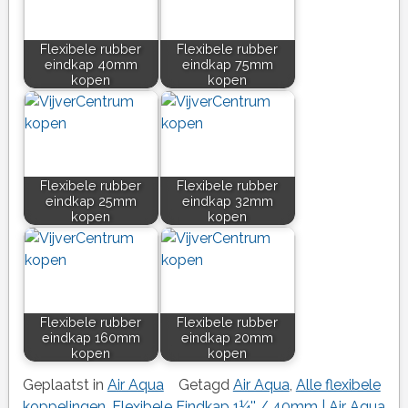
Flexibele rubber
Flexibele rubber
eindkap 40mm
eindkap 75mm
kopen
kopen
Flexibele rubber
Flexibele rubber
eindkap 25mm
eindkap 32mm
kopen
kopen
Flexibele rubber
Flexibele rubber
eindkap 160mm
eindkap 20mm
kopen
kopen
Geplaatst in
Air Aqua
Getagd
Air Aqua
,
Alle flexibele
koppelingen
,
Flexibele Eindkap 1¼'' / 40mm | Air Aqua