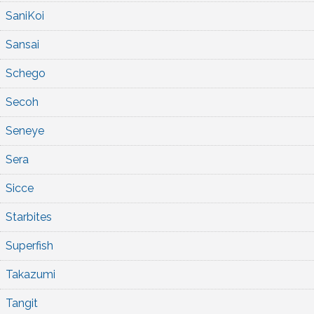
SaniKoi
Sansai
Schego
Secoh
Seneye
Sera
Sicce
Starbites
Superfish
Takazumi
Tangit