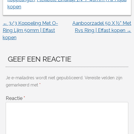
kopen
←
3/3 Koppeling Met O-
Aanboorzadel 50 X ½” Met
Berichtnavigatie
Ring Lijm 50mm | Effast
Rvs Ring | Effast kopen
→
kopen
GEEF EEN REACTIE
Je e-mailadres wordt niet gepubliceerd.
Vereiste velden zijn
gemarkeerd met
*
Reactie
*