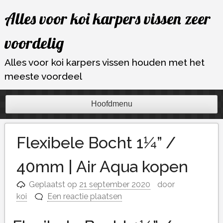
Ga
Alles voor koi karpers vissen zeer
naar
de
voordelig
inhoud
Alles voor koi karpers vissen houden met het
meeste voordeel
Hoofdmenu
Flexibele Bocht 1¼” /
40mm | Air Aqua kopen
Geplaatst op
21 september 2020
door
koi
Een reactie plaatsen