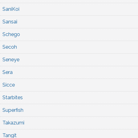
SaniKoi
Sansai
Schego
Secoh
Seneye
Sera
Sicce
Starbites
Superfish
Takazumi
Tangit