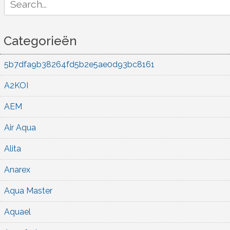
for:
Categorieën
5b7dfa9b38264fd5b2e5ae0d93bc8161
A2KOI
AEM
Air Aqua
Alita
Anarex
Aqua Master
Aquael