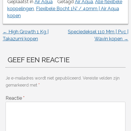
Geplaatst in
Air Aqua
Getagd
Air Aqua
,
Alle flexibele
koppelingen
,
Flexibele Bocht 1¼" / 40mm | Air Aqua
kopen
←
High Growth 1 Kg |
Speciedeksel 110 Mm | Pvc |
Berichtnavigatie
Takazumi kopen
Wavin kopen
→
GEEF EEN REACTIE
Je e-mailadres wordt niet gepubliceerd.
Vereiste velden zijn
gemarkeerd met
*
Reactie
*