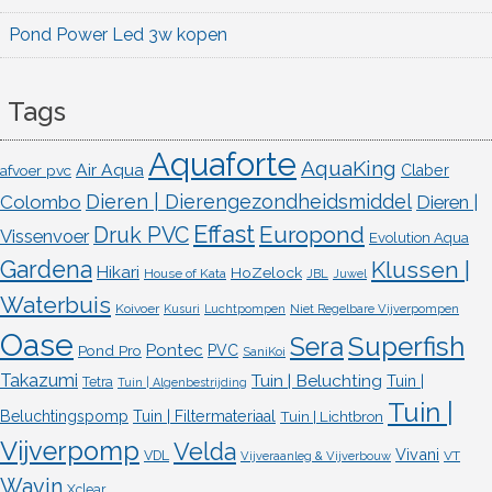
Pond Power Led 3w kopen
Tags
Aquaforte
AquaKing
Air Aqua
afvoer pvc
Claber
Dieren | Dierengezondheidsmiddel
Colombo
Dieren |
Effast
Europond
Druk PVC
Vissenvoer
Evolution Aqua
Gardena
Klussen |
Hikari
HoZelock
House of Kata
JBL
Juwel
Waterbuis
Koivoer
Kusuri
Luchtpompen
Niet Regelbare Vijverpompen
Oase
Superfish
Sera
Pontec
Pond Pro
PVC
SaniKoi
Takazumi
Tuin | Beluchting
Tuin |
Tetra
Tuin | Algenbestrijding
Tuin |
Beluchtingspomp
Tuin | Filtermateriaal
Tuin | Lichtbron
Vijverpomp
Velda
Vivani
VDL
VT
Vijveraanleg & Vijverbouw
Wavin
Xclear