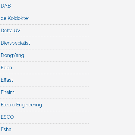
DAB
de Koidokter
Delta UV
Dierspecialist
DongYang
Eden
Effast
Eheim
Elecro Engineering
ESCO
Esha