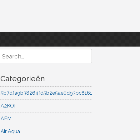
Search
or:
Categorieën
5b7dfa9b38264fd5b2e5ae0d93bc8161
A2KOI
AEM
Air Aqua