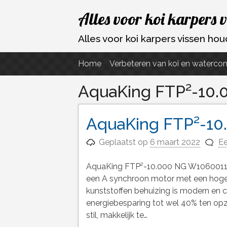
Ga
Alles voor koi karpers 
naar
de
Alles voor koi karpers vissen h
inhoud
Home
Verbeteren van koi en watercon
AquaKing FTP²-10.
AquaKing FTP²-10
Geplaatst op
6 maart 2022
Ee
AquaKing FTP²-10.000 NG W1060011 
een A synchroon motor met een hoge w
kunststoffen behuizing is modern en
energiebesparing tot wel 40% ten opz
stil, makkelijk te…