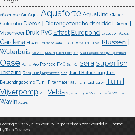
Aquaforte
AquaKing
Air Aqua
afvoer pvc
Claber
Dieren | Dierengezondheidsmiddel
Colombo
Dieren |
Effast
Europond
Druk PVC
Vissenvoer
Evolution Aqua
Gardena
Klussen |
Hikari
HoZelock
House of Kata
JBL
Juwel
Waterbuis
Koivoer
Kusuri
Luchtpompen
Niet Regelbare Vijverpompen
Oase
Superfish
Sera
Pontec
Pond Pro
PVC
SaniKoi
Takazumi
Tuin | Beluchting
Tuin |
Tetra
Tuin | Algenbestrijding
Tuin |
Beluchtingspomp
Tuin | Filtermateriaal
Tuin | Lichtbron
Vijverpomp
Velda
Vivani
VDL
VT
Vijveraanleg & Vijverbouw
Wavin
Xclear
Copyright 2026 , Alles voor koi karpers vissen zeer voordelig
,
Theme
by
Tech Reviews