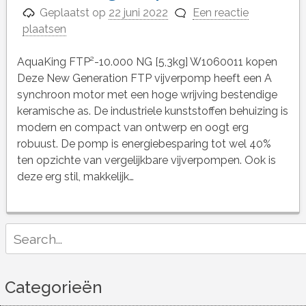
Geplaatst op
22 juni 2022
Een reactie
plaatsen
AquaKing FTP²-10.000 NG [5,3kg] W1060011 kopen
Deze New Generation FTP vijverpomp heeft een A
synchroon motor met een hoge wrijving bestendige
keramische as. De industriele kunststoffen behuizing is
modern en compact van ontwerp en oogt erg
robuust. De pomp is energiebesparing tot wel 40%
ten opzichte van vergelijkbare vijverpompen. Ook is
deze erg stil, makkelijk…
Search
for:
Categorieën