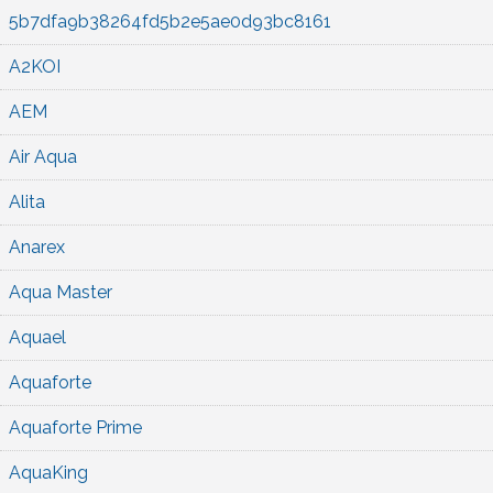
5b7dfa9b38264fd5b2e5ae0d93bc8161
A2KOI
AEM
Air Aqua
Alita
Anarex
Aqua Master
Aquael
Aquaforte
Aquaforte Prime
AquaKing