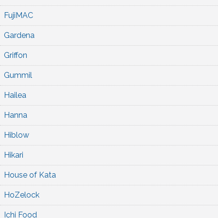
FujiMAC
Gardena
Griffon
Gummil
Hailea
Hanna
Hiblow
Hikari
House of Kata
HoZelock
Ichi Food