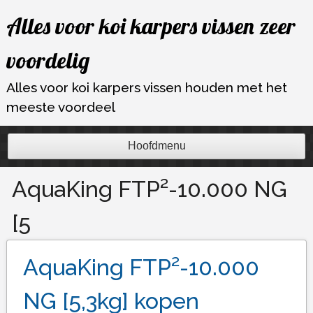
Ga
Alles voor koi karpers vissen zeer
naar
de
voordelig
inhoud
Alles voor koi karpers vissen houden met het
meeste voordeel
Hoofdmenu
AquaKing FTP²-10.000 NG
[5
AquaKing FTP²-10.000
NG [5,3kg] kopen